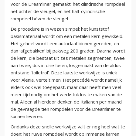
voor de Dreamliner gemaakt: het cilindrische rompdeel
net achter de vleugel, en het half-cylindrische
rompdeel bòven de vleugel.
De procedure is in wezen simpel: het kunststof
basismateriaal wordt om een metalen kern gewikkeld.
Het geheel wordt een autoclaaf binnen gereden, en
dan ‘afgebakken’ bij pakweg 200 graden. Daarna wordt
de kern, die bestaat uit zes metalen segmenten, twee
aan twee, dus in drie fasen, losgemaakt van de aldus
ontstane ‘toiletrol’. Deze laatste werkwijze is uniek
voor Alenia, vertelt men. Het procédé wordt namelijk
elders ook wel toegepast, maar daar heeft men veel
meer tijd nodig om het werkstuk los te maken van de
mal. Alleen al hierdoor denken de Italianen per maand
de gevraagde tien rompdelen voor de Dreamliner te
kunnen leveren.
Ondanks deze snelle werkwijze valt er nog heel wat te
doen: het ruwe rompdeel wordt op immense karren