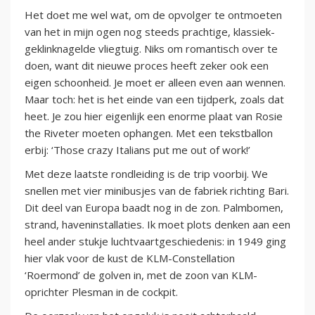
Het doet me wel wat, om de opvolger te ontmoeten
van het in mijn ogen nog steeds prachtige, klassiek-
geklinknagelde vliegtuig. Niks om romantisch over te
doen, want dit nieuwe proces heeft zeker ook een
eigen schoonheid. Je moet er alleen even aan wennen.
Maar toch: het is het einde van een tijdperk, zoals dat
heet. Je zou hier eigenlijk een enorme plaat van Rosie
the Riveter moeten ophangen. Met een tekstballon
erbij: ‘Those crazy Italians put me out of work!’
Met deze laatste rondleiding is de trip voorbij. We
snellen met vier minibusjes van de fabriek richting Bari.
Dit deel van Europa baadt nog in de zon. Palmbomen,
strand, haveninstallaties. Ik moet plots denken aan een
heel ander stukje luchtvaartgeschiedenis: in 1949 ging
hier vlak voor de kust de KLM-Constellation
‘Roermond’ de golven in, met de zoon van KLM-
oprichter Plesman in de cockpit.