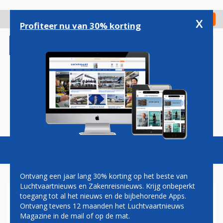
Overslaan
en
x
Digitaal Magazine
Registreer
Check in
naar
Profiteer nu van 30% korting
de
inhoud
gaan
Magazine
Podcasts
Vacatures
Toggl
naviga
Ontvang een jaar lang 30% korting op het beste van
Luchtvaartnieuws en Zakenreisnieuws. Krijg onbeperkt
toegang tot al het nieuws en de bijbehorende Apps.
GOOF BAKKER: BOEING 787:
Ontvang tevens 12 maanden het Luchtvaartnieuws
FATTO IN ITALIA
Magazine in de mail of op de mat.