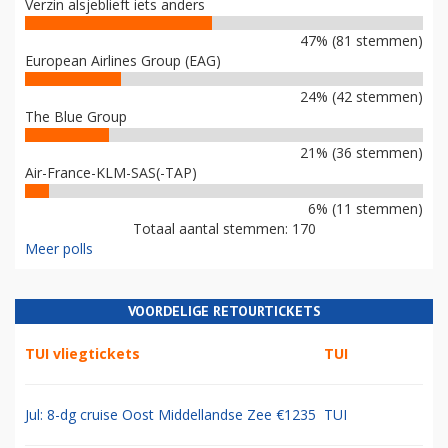
Verzin alsjeblieft iets anders
47% (81 stemmen)
European Airlines Group (EAG)
24% (42 stemmen)
The Blue Group
21% (36 stemmen)
Air-France-KLM-SAS(-TAP)
6% (11 stemmen)
Totaal aantal stemmen: 170
Meer polls
VOORDELIGE RETOURTICKETS
TUI vliegtickets
TUI
Jul: 8-dg cruise Oost Middellandse Zee €1235
TUI