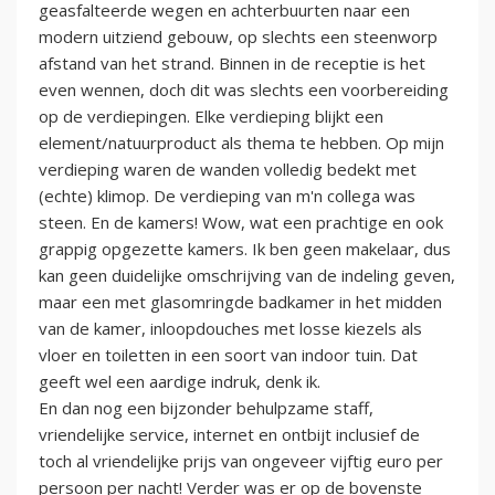
geasfalteerde wegen en achterbuurten naar een
modern uitziend gebouw, op slechts een steenworp
afstand van het strand. Binnen in de receptie is het
even wennen, doch dit was slechts een voorbereiding
op de verdiepingen. Elke verdieping blijkt een
element/natuurproduct als thema te hebben. Op mijn
verdieping waren de wanden volledig bedekt met
(echte) klimop. De verdieping van m'n collega was
steen. En de kamers! Wow, wat een prachtige en ook
grappig opgezette kamers. Ik ben geen makelaar, dus
kan geen duidelijke omschrijving van de indeling geven,
maar een met glasomringde badkamer in het midden
van de kamer, inloopdouches met losse kiezels als
vloer en toiletten in een soort van indoor tuin. Dat
geeft wel een aardige indruk, denk ik.
En dan nog een bijzonder behulpzame staff,
vriendelijke service, internet en ontbijt inclusief de
toch al vriendelijke prijs van ongeveer vijftig euro per
persoon per nacht! Verder was er op de bovenste