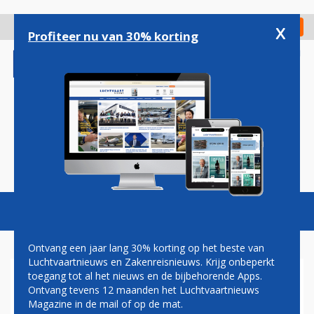
Overslaan
en
x
Digitaal Magazine
Registreer
Check in
naar
Profiteer nu van 30% korting
de
inhoud
gaan
Magazine
Podcasts
Vacatures
Toggl
naviga
Ontvang een jaar lang 30% korting op het beste van
Luchtvaartnieuws en Zakenreisnieuws. Krijg onbeperkt
toegang tot al het nieuws en de bijbehorende Apps.
ERIC VAN WALSEM: HOTELS
Ontvang tevens 12 maanden het Luchtvaartnieuws
Magazine in de mail of op de mat.