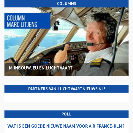
COLUMNS
MIJNBOUW, EU EN LUCHTVAART
PARTNERS VAN LUCHTVAARTNIEUWS.NL!
POLL
WAT IS EEN GOEDE NIEUWE NAAM VOOR AIR FRANCE-KLM?