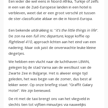
Een ieder die wel eens in Noord-Afrika, Turkije of zelfs
in een van de Zuid-Europese landen in een hotel is
verbleven, weet dat er een groot verschil zit tussen
de ster-classificatie aldaar en die in Noord-Europa.
Een bekende uitdrukking is: "
it's the little things in life
".
De zon na een
full imc departure
, kopje koffie op
flightlevel 410
, approach lichten aan het eind van een
nadering. Maar ook juist de onverwachte leuke kleine
dingetjes.
We hebben een vlucht naar de luchthaven LBWN,
gelegen bij de stad Varna aan de westkust van de
Zwarte Zee in Bulgarije. Het is alweer enige tijd
geleden, het was begin van de zomer, dus best al
lekker weer. Op onze briefing staat: "Graffit Galary
Hotel". We zijn benieuwd.
De rit met de taxi brengt ons van het vliegveld in
slechts tien tot vijftien minuutjes via nauwelijks