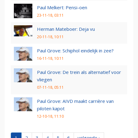
Paul Melkert: Pensi-oen
23-11-18, 03:11
Herman Mateboer: Deja vu
20-11-18, 10:11
Paul Grove: Schiphol eindelijk in zee?
16-11-18, 10:11
Paul Grove: De trein als alternatief voor
vliegen
07-11-18, 05:11
Paul Grove: AIVD maakt carrière van
piloten kapot
12-10-18, 11:10
1
2
3
4
5
6
volgende ›