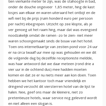
tien vierkante meter te zijn, was de stahoogte in bad,
onder de douche ongeveer 1,85 meter, hing de kast
losjes aan elkaar en waren uiteraard het ontbijt en de
wifi niet bij de prijs (ruim honderd euro per persoon
per nacht) inbegrepen. Uitzicht op zee klopte, als je
ver genoeg uit het raam hing, maar dat was evengoed
noodzakelijk omdat de ramen -zo te zien- niet meer
waren schoongemaakt sinds de bouw van het hotel.
Toen ons internetkaartje van zestien pond voor 24 uur
er na circa twaalf uur mee op was gehouden en we dit
de volgende dag bij dezelfde receptioniste meldde,
was haar antwoord dat we daar meteen (rond drie a
vier uur in de ochtend dus) mee hadden moeten
komen en dat ze er nu niets meer aan kon doen. Toen
hebben we het kantoor toch maar vriendelijk en
dringend verzocht dit viersterren hotel van de lijst te
halen. Nee, geef ons maar de kleinere, niet zo
pretentieuze hotels, waar service nog geleverd wordt
en niet alleen een slogan is.