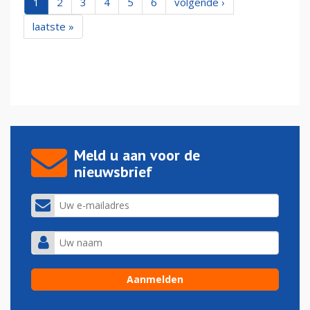
1
2
3
4
5
6
volgende ›
laatste »
Meld u aan voor de
nieuwsbrief