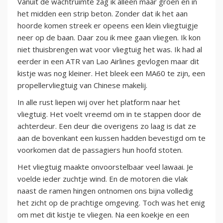
Vanuit de wachtruimte zag ik alleen maar groen en in
het midden een strip beton. Zonder dat ik het aan
hoorde komen streek er opeens een klein vliegtuigje
neer op de baan. Daar zou ik mee gaan vliegen. Ik kon
niet thuisbrengen wat voor vliegtuig het was. Ik had al
eerder in een ATR van Lao Airlines gevlogen maar dit
kistje was nog kleiner. Het bleek een MA60 te zijn, een
propellervliegtuig van Chinese makelij.
In alle rust liepen wij over het platform naar het
vliegtuig. Het voelt vreemd om in te stappen door de
achterdeur. Een deur die overigens zo laag is dat ze
aan de bovenkant een kussen hadden bevestigd om te
voorkomen dat de passagiers hun hoofd stoten.
Het vliegtuig maakte onvoorstelbaar veel lawaai. Je
voelde ieder zuchtje wind. En de motoren die vlak
naast de ramen hingen ontnomen ons bijna volledig
het zicht op de prachtige omgeving. Toch was het enig
om met dit kistje te vliegen. Na een koekje en een