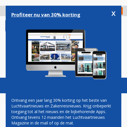
Overslaan
en
x
Digitaal Magazine
Registreer
Check in
naar
Profiteer nu van 30% korting
de
inhoud
gaan
Magazine
Podcasts
Vacatures
Toggl
naviga
Ontvang een jaar lang 30% korting op het beste van
Luchtvaartnieuws en Zakenreisnieuws. Krijg onbeperkt
toegang tot al het nieuws en de bijbehorende Apps.
DIEDERIK SWART: SCHATTIGE
Ontvang tevens 12 maanden het Luchtvaartnieuws
LUCHTVAART
Magazine in de mail of op de mat.