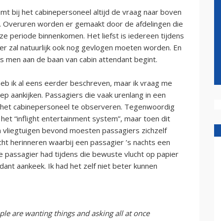
t bij het cabinepersoneel altijd de vraag naar boven
n. Overuren worden er gemaakt door de afdelingen die
e periode binnenkomen. Het liefst is iedereen tijdens
r er zal natuurlijk ook nog gevlogen moeten worden. En
s men aan de baan van cabin attendant begint.
heb ik al eens eerder beschreven, maar ik vraag me
ep aankijken. Passagiers die vaak urenlang in een
om het cabinepersoneel te observeren. Tegenwoordig
et “inflight entertainment system”, maar toen dit
n vliegtuigen bevond moesten passagiers zichzelf
ht herinneren waarbij een passagier ’s nachts een
e passagier had tijdens die bewuste vlucht op papier
ant aankeek. Ik had het zelf niet beter kunnen
e are wanting things and asking all at once