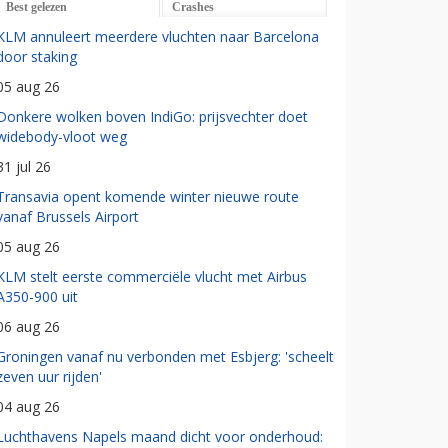
Best gelezen
Crashes
KLM annuleert meerdere vluchten naar Barcelona
door staking
05 aug 26
Donkere wolken boven IndiGo: prijsvechter doet
widebody-vloot weg
31 jul 26
Transavia opent komende winter nieuwe route
vanaf Brussels Airport
05 aug 26
KLM stelt eerste commerciële vlucht met Airbus
A350-900 uit
06 aug 26
Groningen vanaf nu verbonden met Esbjerg: 'scheelt
zeven uur rijden'
04 aug 26
Luchthavens Napels maand dicht voor onderhoud: