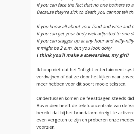
If you can face the fact that no one bothers to
Because they’re sick to death you cannot tell th
If you know all about your food and wine and c
If you can get your body well adjusted to one d
If you can stagger up at any hour and willy-nilly
It might be 2 a.m. but you look dolly
I think you’ll make a stewardess, my girl!
Ik hoop niet dat het “inflight entertainment sys
verdwijnen of dat ze door het kijken naar zove
meer hebben voor dit soort mooie teksten.
Ondertussen komen de feestdagen steeds dicht
Bovendien heeft de telefooncentrale van de V
bereikt dat hij het brandalarm dreigt te activer
even vergeten te zijn en proberen onze medewer
voorzien.