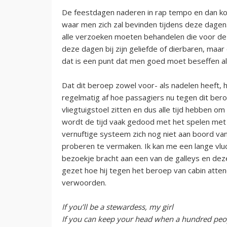
De feestdagen naderen in rap tempo en dan kom
waar men zich zal bevinden tijdens deze dage
alle verzoeken moeten behandelen die voor dez
deze dagen bij zijn geliefde of dierbaren, maa
dat is een punt dat men goed moet beseffen al
Dat dit beroep zowel voor- als nadelen heeft, 
regelmatig af hoe passagiers nu tegen dit bero
vliegtuigstoel zitten en dus alle tijd hebben 
wordt de tijd vaak gedood met het spelen met h
vernuftige systeem zich nog niet aan boord va
proberen te vermaken. Ik kan me een lange vluc
bezoekje bracht aan een van de galleys en dez
gezet hoe hij tegen het beroep van cabin attend
verwoorden.
If you’ll be a stewardess, my girl
If you can keep your head when a hundred peopl