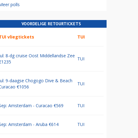
Meer polls
VOORDELIGE RETOURTICKETS
TUI vliegtickets
TUI
Jul: 8-dg cruise Oost Middellandse Zee
TUI
€1235
Jul: 9-daagse Chogogo Dive & Beach
TUI
Curacao €1056
Sep: Amsterdam - Curacao €569
TUI
Sep: Amsterdam - Aruba €614
TUI