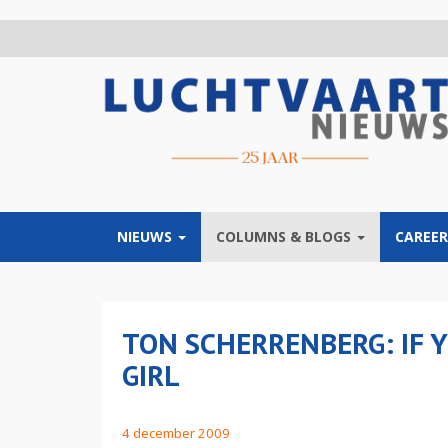
Overslaan
en
naar
de
inhoud
gaan
NIEUWS
COLUMNS & BLOGS
CAREER
TON SCHERRENBERG: IF Y
GIRL
4 december 2009