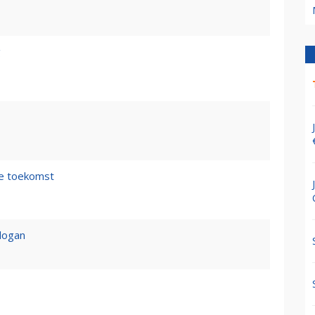
g
de toekomst
logan