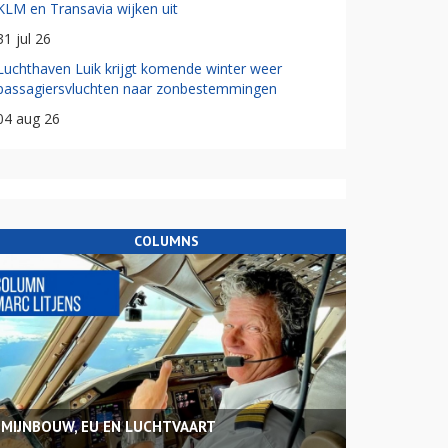
KLM en Transavia wijken uit
31 jul 26
Luchthaven Luik krijgt komende winter weer
passagiersvluchten naar zonbestemmingen
04 aug 26
COLUMNS
MIJNBOUW, EU EN LUCHTVAART