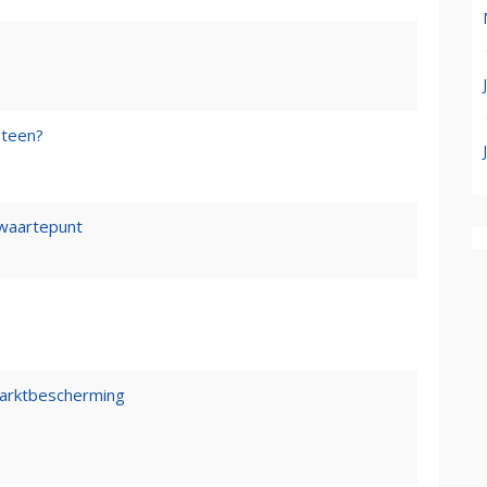
steen?
waartepunt
marktbescherming