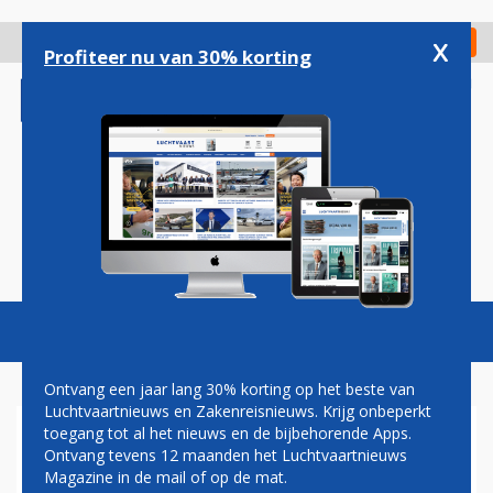
Overslaan
en
x
Digitaal Magazine
Registreer
Check in
naar
Profiteer nu van 30% korting
de
inhoud
gaan
Magazine
Podcasts
Vacatures
Toggl
naviga
Ontvang een jaar lang 30% korting op het beste van
Luchtvaartnieuws en Zakenreisnieuws. Krijg onbeperkt
toegang tot al het nieuws en de bijbehorende Apps.
JOHN JANSEN: THE GROUND
Ontvang tevens 12 maanden het Luchtvaartnieuws
IS THE LIMIT!
Magazine in de mail of op de mat.