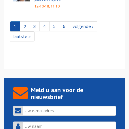
12-10-18, 11:10
1
2
3
4
5
6
volgende ›
laatste »
Meld u aan voor de
nieuwsbrief