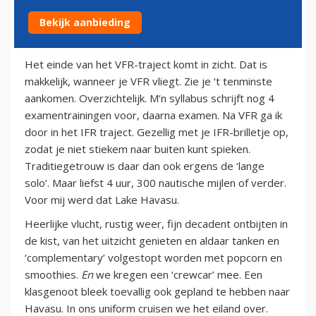
Bekijk aanbieding
6 april 2011
Het einde van het VFR-traject komt in zicht. Dat is
makkelijk, wanneer je VFR vliegt. Zie je ‘t tenminste
aankomen. Overzichtelijk. M’n syllabus schrijft nog 4
examentrainingen voor, daarna examen. Na VFR ga ik
door in het IFR traject. Gezellig met je IFR-brilletje op,
zodat je niet stiekem naar buiten kunt spieken.
Traditiegetrouw is daar dan ook ergens de ‘lange
solo’. Maar liefst 4 uur, 300 nautische mijlen of verder.
Voor mij werd dat Lake Havasu.
Heerlijke vlucht, rustig weer, fijn decadent ontbijten in
de kist, van het uitzicht genieten en aldaar tanken en
‘complementary’ volgestopt worden met popcorn en
smoothies.
En
we kregen een ‘crewcar’ mee. Een
klasgenoot bleek toevallig ook gepland te hebben naar
Havasu. In ons uniform cruisen we het eiland over.