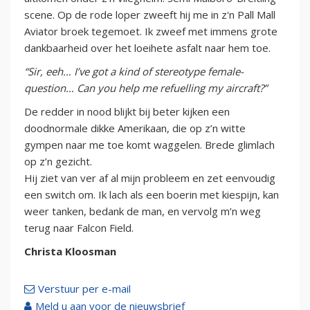
scene. Op de rode loper zweeft hij me in z'n Pall Mall
Aviator broek tegemoet. Ik zweef met immens grote
dankbaarheid over het loeihete asfalt naar hem toe.
“Sir, eeh… I’ve got a kind of stereotype female-
question… Can you help me refuelling my aircraft?”
De redder in nood blijkt bij beter kijken een
doodnormale dikke Amerikaan, die op z’n witte
gympen naar me toe komt waggelen. Brede glimlach
op z’n gezicht.
Hij ziet van ver af al mijn probleem en zet eenvoudig
een switch om. Ik lach als een boerin met kiespijn, kan
weer tanken, bedank de man, en vervolg m’n weg
terug naar Falcon Field.
Christa Kloosman
Verstuur per e-mail
Meld u aan voor de nieuwsbrief