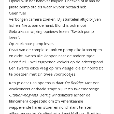
Opnieuw in het handvat knijpen. Checken of ik aan de
juiste pomp sta als waar ik voor betaald heb.
Geen fuel.
Verborgen camera zoeken. Bij stuntelen altijd blijven
lachen. Niets aan de hand. Blond is ook mooi.
Gebruiksaanwijzing opnieuw lezen. “Switch pump
lever”.
Op zoek naar pump lever.
Draai van de complete tank en pomp elke kraan open
en dicht, switch alle kleppen naar de andere zijde.
Geen fuel. Enkel tsjirpende krekels op de achtergrond.
Een zwarte dikke vlieg op m’n vleugel die z’n hoofd zit
te poetsen met z’n twee voorpootjes.
Ken je dat? Dan opeens is daar
De Redder
. Met een
vioolconcert onthaald stapt hij uit z’n tweemotorige
Citation-nog-iets
. Dertig windblazers achter de
filmcamera opgesteld om z’n Amerikaanse
wapperende haren stoer en nonchalant te laten
uitkomen onder z’n vlieghelm. Semi Malboro-Breitling