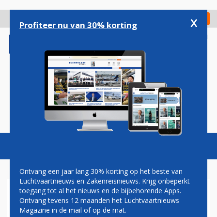
Overslaan
en
x
Digitaal Magazine
Registreer
Check in
naar
Profiteer nu van 30% korting
de
inhoud
gaan
Magazine
Podcasts
Vacatures
Toggl
naviga
Ontvang een jaar lang 30% korting op het beste van
Luchtvaartnieuws en Zakenreisnieuws. Krijg onbeperkt
toegang tot al het nieuws en de bijbehorende Apps.
CHRISTA KLOOSMAN:
Ontvang tevens 12 maanden het Luchtvaartnieuws
REDDER IN NOOD
Magazine in de mail of op de mat.