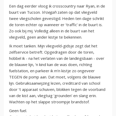
Een dag eerder vloog ik crosscountry naar Ryan, in de
buurt van Tucson.
Vroegah
zaten op dat vliegveld
twee vliegscholen gevestigd. Heden ten dage schrikt
de toren echter op wanneer er ‘traffic’ in de buurt is.
Zo ook bij mij. Volledig alleen in de buurt van het
vliegveld, geen ander kistje te bekennen.
Ik moet tanken. Mijn vliegveld-gidsje zegt dat het
zelfservice betreft. Opgedragen door de toren,
hobbel ik - na het verlaten van de landingsbaan - over
de blauwe lijn, ‘n kind kan de was doen, richting
fuelstation, en parkeer ik m’n kistje zo ongeveer
TEGEN de pomp aan. Dat moet, volgens de blauwe
lijn. Gebruiksaanwijzing lezen, creditcard van school
door ‘t apparaat schuiven, blokken tegen de voorband
van de kist aan, vliegtuig ‘grounden’ en slang erin.
Wachten op het slappe stroompje brandstof.
Geen fuel.