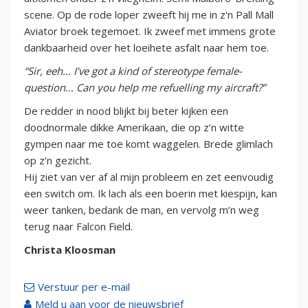
scene. Op de rode loper zweeft hij me in z'n Pall Mall
Aviator broek tegemoet. Ik zweef met immens grote
dankbaarheid over het loeihete asfalt naar hem toe.
“Sir, eeh… I’ve got a kind of stereotype female-
question… Can you help me refuelling my aircraft?”
De redder in nood blijkt bij beter kijken een
doodnormale dikke Amerikaan, die op z’n witte
gympen naar me toe komt waggelen. Brede glimlach
op z’n gezicht.
Hij ziet van ver af al mijn probleem en zet eenvoudig
een switch om. Ik lach als een boerin met kiespijn, kan
weer tanken, bedank de man, en vervolg m’n weg
terug naar Falcon Field.
Christa Kloosman
Verstuur per e-mail
Meld u aan voor de nieuwsbrief