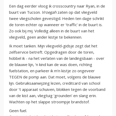
Een dag eerder vloog ik crosscountry naar Ryan, in de
buurt van Tucson.
Vroegah
zaten op dat vliegveld
twee vliegscholen gevestigd. Heden ten dage schrikt
de toren echter op wanneer er ‘traffic’ in de buurt is.
Zo ook bij mij. Volledig alleen in de buurt van het
vliegveld, geen ander kistje te bekennen.
Ik moet tanken. Mijn vliegveld-gidsje zegt dat het
zelfservice betreft. Opgedragen door de toren,
hobbel ik - na het verlaten van de landingsbaan - over
de blauwe lijn, ‘n kind kan de was doen, richting
fuelstation, en parkeer ik m’n kistje zo ongeveer
TEGEN de pomp aan. Dat moet, volgens de blauwe
lijn. Gebruiksaanwijzing lezen, creditcard van school
door ‘t apparaat schuiven, blokken tegen de voorband
van de kist aan, vliegtuig ‘grounden’ en slang erin.
Wachten op het slappe stroompje brandstof.
Geen fuel.