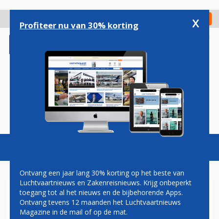
Overslaan
en
x
Digitaal Magazine
Registreer
Check in
naar
Profiteer nu van 30% korting
de
inhoud
gaan
Magazine
Podcasts
Vacatures
Toggl
naviga
Ontvang een jaar lang 30% korting op het beste van
Luchtvaartnieuws en Zakenreisnieuws. Krijg onbeperkt
toegang tot al het nieuws en de bijbehorende Apps.
CHRISTA KLOOSMAN:
Ontvang tevens 12 maanden het Luchtvaartnieuws
REDDER IN NOOD
Magazine in de mail of op de mat.