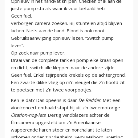
Opnieuw in het handvat knijpen. Checken of ik aan de
juiste pomp sta als waar ik voor betaald heb.
Geen fuel.
Verborgen camera zoeken. Bij stuntelen altijd blijven
lachen. Niets aan de hand. Blond is ook mooi.
Gebruiksaanwijzing opnieuw lezen. “Switch pump
lever”.
Op zoek naar pump lever.
Draai van de complete tank en pomp elke kraan open
en dicht, switch alle kleppen naar de andere zijde.
Geen fuel. Enkel tsjirpende krekels op de achtergrond.
Een zwarte dikke vlieg op m’n vleugel die z’n hoofd zit
te poetsen met z’n twee voorpootjes.
Ken je dat? Dan opeens is daar
De Redder
. Met een
vioolconcert onthaald stapt hij uit z’n tweemotorige
Citation-nog-iets
. Dertig windblazers achter de
filmcamera opgesteld om z’n Amerikaanse
wapperende haren stoer en nonchalant te laten
uitkomen onder z’n vlieghelm. Semi Malboro-Breitling