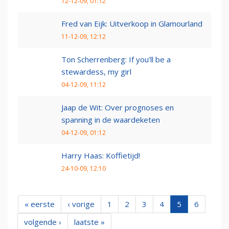
12-12-09, 01:12
Fred van Eijk: Uitverkoop in Glamourland
11-12-09, 12:12
Ton Scherrenberg: If you’ll be a
stewardess, my girl
04-12-09, 11:12
Jaap de Wit: Over prognoses en
spanning in de waardeketen
04-12-09, 01:12
Harry Haas: Koffietijd!
24-10-09, 12:10
« eerste
‹ vorige
1
2
3
4
5
6
volgende ›
laatste »