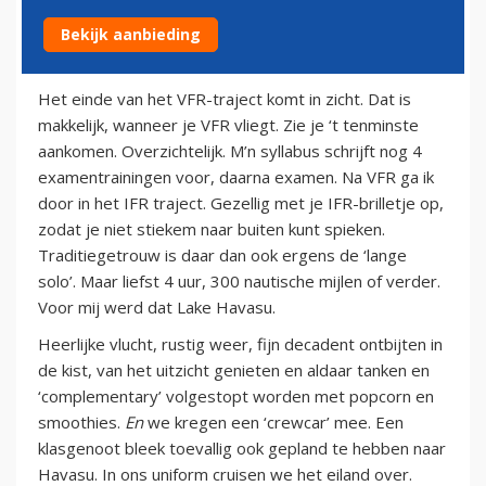
Bekijk aanbieding
6 april 2011
Het einde van het VFR-traject komt in zicht. Dat is
makkelijk, wanneer je VFR vliegt. Zie je ‘t tenminste
aankomen. Overzichtelijk. M’n syllabus schrijft nog 4
examentrainingen voor, daarna examen. Na VFR ga ik
door in het IFR traject. Gezellig met je IFR-brilletje op,
zodat je niet stiekem naar buiten kunt spieken.
Traditiegetrouw is daar dan ook ergens de ‘lange
solo’. Maar liefst 4 uur, 300 nautische mijlen of verder.
Voor mij werd dat Lake Havasu.
Heerlijke vlucht, rustig weer, fijn decadent ontbijten in
de kist, van het uitzicht genieten en aldaar tanken en
‘complementary’ volgestopt worden met popcorn en
smoothies.
En
we kregen een ‘crewcar’ mee. Een
klasgenoot bleek toevallig ook gepland te hebben naar
Havasu. In ons uniform cruisen we het eiland over.