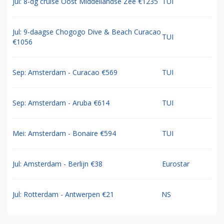
Jul: 8-dg cruise Oost Middellandse Zee €1235
TUI
Jul: 9-daagse Chogogo Dive & Beach Curacao
TUI
€1056
Sep: Amsterdam - Curacao €569
TUI
Sep: Amsterdam - Aruba €614
TUI
Mei: Amsterdam - Bonaire €594
TUI
Jul: Amsterdam - Berlijn €38
Eurostar
Jul: Rotterdam - Antwerpen €21
NS