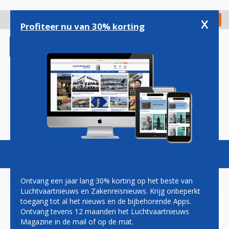
Overslaan
en
x
Digitaal Magazine
Registreer
Check in
naar
Profiteer nu van 30% korting
de
inhoud
gaan
Magazine
Podcasts
Vacatures
Toggl
naviga
Ontvang een jaar lang 30% korting op het beste van
Luchtvaartnieuws en Zakenreisnieuws. Krijg onbeperkt
toegang tot al het nieuws en de bijbehorende Apps.
CHRISTA KLOOSMAN:
Ontvang tevens 12 maanden het Luchtvaartnieuws
REDDER IN NOOD
Magazine in de mail of op de mat.