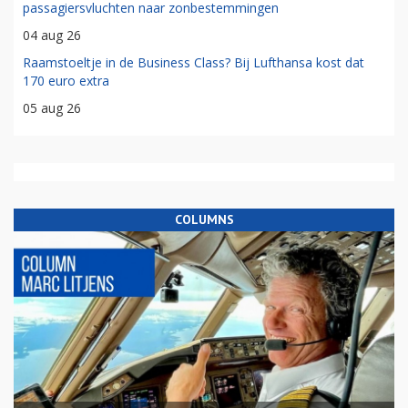
passagiersvluchten naar zonbestemmingen
04 aug 26
Raamstoeltje in de Business Class? Bij Lufthansa kost dat
170 euro extra
05 aug 26
COLUMNS