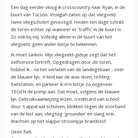
Een dag eerder vloog ik crosscountry naar Ryan, in de
buurt van Tucson.
Vroegah
zaten op dat vliegveld
twee vliegscholen gevestigd. Heden ten dage schrikt
de toren echter op wanneer er ‘traffic’ in de buurt is.
Zo ook bij mij. Volledig alleen in de buurt van het
vliegveld, geen ander kistje te bekennen.
Ik moet tanken. Mijn vliegveld-gidsje zegt dat het
zelfservice betreft. Opgedragen door de toren,
hobbel ik - na het verlaten van de landingsbaan - over
de blauwe lijn, ‘n kind kan de was doen, richting
fuelstation, en parkeer ik m’n kistje zo ongeveer
TEGEN de pomp aan. Dat moet, volgens de blauwe
lijn. Gebruiksaanwijzing lezen, creditcard van school
door ‘t apparaat schuiven, blokken tegen de voorband
van de kist aan, vliegtuig ‘grounden’ en slang erin.
Wachten op het slappe stroompje brandstof.
Geen fuel.