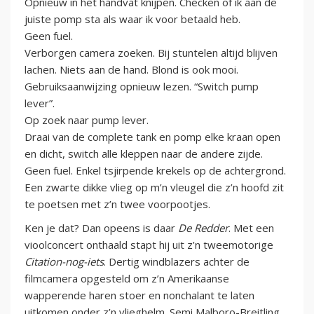
Opnieuw in het handvat knijpen. Checken of ik aan de
juiste pomp sta als waar ik voor betaald heb.
Geen fuel.
Verborgen camera zoeken. Bij stuntelen altijd blijven
lachen. Niets aan de hand. Blond is ook mooi.
Gebruiksaanwijzing opnieuw lezen. “Switch pump
lever”.
Op zoek naar pump lever.
Draai van de complete tank en pomp elke kraan open
en dicht, switch alle kleppen naar de andere zijde.
Geen fuel. Enkel tsjirpende krekels op de achtergrond.
Een zwarte dikke vlieg op m’n vleugel die z’n hoofd zit
te poetsen met z’n twee voorpootjes.
Ken je dat? Dan opeens is daar
De Redder
. Met een
vioolconcert onthaald stapt hij uit z’n tweemotorige
Citation-nog-iets
. Dertig windblazers achter de
filmcamera opgesteld om z’n Amerikaanse
wapperende haren stoer en nonchalant te laten
uitkomen onder z’n vlieghelm. Semi Malboro-Breitling