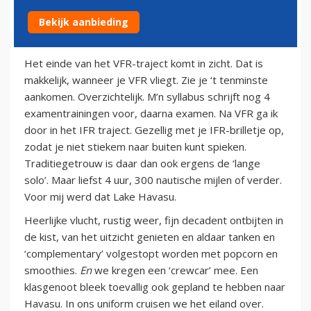
Bekijk aanbieding
6 april 2011
Het einde van het VFR-traject komt in zicht. Dat is
makkelijk, wanneer je VFR vliegt. Zie je ‘t tenminste
aankomen. Overzichtelijk. M’n syllabus schrijft nog 4
examentrainingen voor, daarna examen. Na VFR ga ik
door in het IFR traject. Gezellig met je IFR-brilletje op,
zodat je niet stiekem naar buiten kunt spieken.
Traditiegetrouw is daar dan ook ergens de ‘lange
solo’. Maar liefst 4 uur, 300 nautische mijlen of verder.
Voor mij werd dat Lake Havasu.
Heerlijke vlucht, rustig weer, fijn decadent ontbijten in
de kist, van het uitzicht genieten en aldaar tanken en
‘complementary’ volgestopt worden met popcorn en
smoothies.
En
we kregen een ‘crewcar’ mee. Een
klasgenoot bleek toevallig ook gepland te hebben naar
Havasu. In ons uniform cruisen we het eiland over.