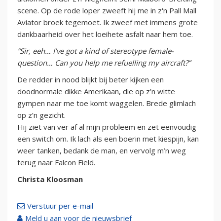
scene. Op de rode loper zweeft hij me in z'n Pall Mall
Aviator broek tegemoet. Ik zweef met immens grote
dankbaarheid over het loeihete asfalt naar hem toe.
“Sir, eeh… I’ve got a kind of stereotype female-
question… Can you help me refuelling my aircraft?”
De redder in nood blijkt bij beter kijken een
doodnormale dikke Amerikaan, die op z’n witte
gympen naar me toe komt waggelen. Brede glimlach
op z’n gezicht.
Hij ziet van ver af al mijn probleem en zet eenvoudig
een switch om. Ik lach als een boerin met kiespijn, kan
weer tanken, bedank de man, en vervolg m’n weg
terug naar Falcon Field.
Christa Kloosman
Verstuur per e-mail
Meld u aan voor de nieuwsbrief