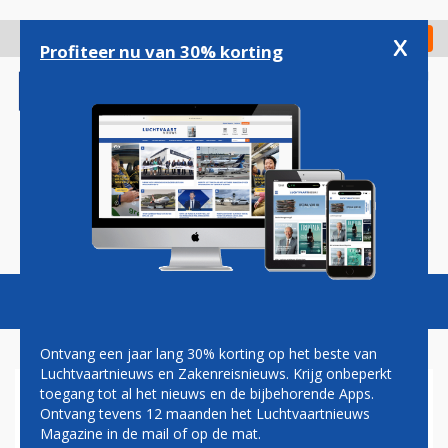
Overslaan
en
x
Digitaal Magazine
Registreer
Check in
naar
Profiteer nu van 30% korting
de
inhoud
gaan
Magazine
Podcasts
Vacatures
Toggl
naviga
Ontvang een jaar lang 30% korting op het beste van
Luchtvaartnieuws en Zakenreisnieuws. Krijg onbeperkt
toegang tot al het nieuws en de bijbehorende Apps.
HARRY HAAS: DE EUROPESE
Ontvang tevens 12 maanden het Luchtvaartnieuws
LUCHT
Magazine in de mail of op de mat.