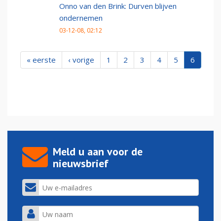
Onno van den Brink: Durven blijven
ondernemen
03-12-08, 02:12
« eerste
‹ vorige
1
2
3
4
5
6
Meld u aan voor de
nieuwsbrief