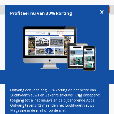
Overslaan
en
x
Digitaal Magazine
Registreer
Check in
naar
Profiteer nu van 30% korting
de
inhoud
gaan
Magazine
Podcasts
Vacatures
Toggl
naviga
Ontvang een jaar lang 30% korting op het beste van
Luchtvaartnieuws en Zakenreisnieuws. Krijg onbeperkt
toegang tot al het nieuws en de bijbehorende Apps.
PAUL GROVE: LANGE OF
Ontvang tevens 12 maanden het Luchtvaartnieuws
KORTE
Magazine in de mail of op de mat.