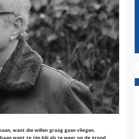
aan, want die willen graag gaan vliegen.
aan want ze zijn blij als ze weer op de grond