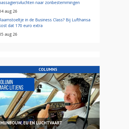
passagiersvluchten naar zonbestemmingen
04 aug 26
Raamstoeltje in de Business Class? Bij Lufthansa
kost dat 170 euro extra
05 aug 26
COLUMNS
MIJNBOUW, EU EN LUCHTVAART