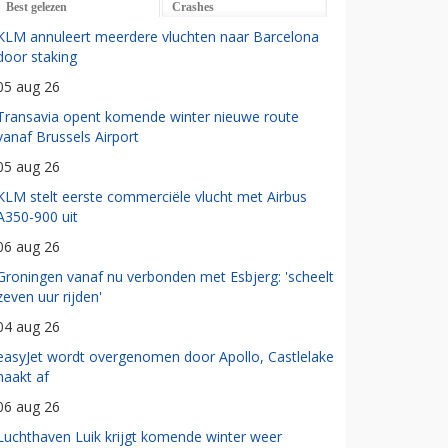
Best gelezen
Crashes
KLM annuleert meerdere vluchten naar Barcelona
door staking
05 aug 26
Transavia opent komende winter nieuwe route
vanaf Brussels Airport
05 aug 26
KLM stelt eerste commerciële vlucht met Airbus
A350-900 uit
06 aug 26
Groningen vanaf nu verbonden met Esbjerg: 'scheelt
zeven uur rijden'
04 aug 26
easyJet wordt overgenomen door Apollo, Castlelake
haakt af
06 aug 26
Luchthaven Luik krijgt komende winter weer