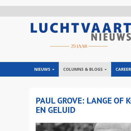
Overslaan
en
naar
de
inhoud
gaan
NIEUWS
COLUMNS & BLOGS
CAREER
PAUL GROVE: LANGE OF 
EN GELUID