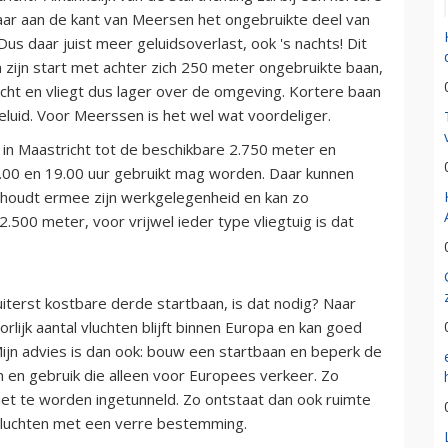
aar aan de kant van Meersen het ongebruikte deel van
 Dus daar juist meer geluidsoverlast, ook 's nachts! Dit
an zijn start met achter zich 250 meter ongebruikte baan,
ucht en vliegt dus lager over de omgeving. Kortere baan
geluid. Voor Meerssen is het wel wat voordeliger.
 in Maastricht tot de beschikbare 2.750 meter en
7.00 en 19.00 uur gebruikt mag worden. Daar kunnen
houdt ermee zijn werkgelegenheid en kan zo
.500 meter, voor vrijwel ieder type vliegtuig is dat
terst kostbare derde startbaan, is dat nodig? Naar
rlijk aantal vluchten blijft binnen Europa en kan goed
ijn advies is dan ook: bouw een startbaan en beperk de
n en gebruik die alleen voor Europees verkeer. Zo
iet te worden ingetunneld. Zo ontstaat dan ook ruimte
 vluchten met een verre bestemming.