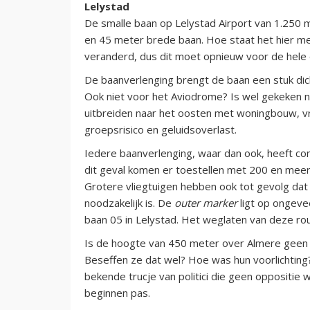
Lelystad
De smalle baan op Lelystad Airport van 1.250
en 45 meter brede baan. Hoe staat het hier m
veranderd, dus dit moet opnieuw voor de hel
De baanverlenging brengt de baan een stuk dic
Ook niet voor het Aviodrome? Is wel gekeken n
uitbreiden naar het oosten met woningbouw, vri
groepsrisico en geluidsoverlast.
Iedere baanverlenging, waar dan ook, heeft co
dit geval komen er toestellen met 200 en meer 
Grotere vliegtuigen hebben ook tot gevolg dat
noodzakelijk is. De
outer marker
ligt op ongeve
baan 05 in Lelystad. Het weglaten van deze rou
Is de hoogte van 450 meter over Almere geen
Beseffen ze dat wel? Hoe was hun voorlichting?
bekende trucje van politici die geen oppositie 
beginnen pas.