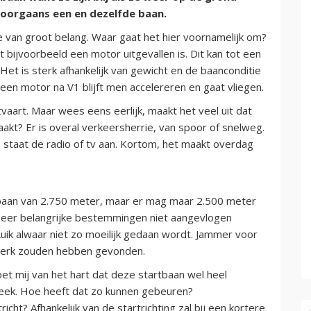
doorgaans een en dezelfde baan.
e van groot belang. Waar gaat het hier voornamelijk om?
 bijvoorbeeld een motor uitgevallen is. Dit kan tot een
Het is sterk afhankelijk van gewicht en de baanconditie
n een motor na V1 blijft men accelereren en gaat vliegen.
tvaart. Maar wees eens eerlijk, maakt het veel uit dat
akt? Er is overal verkeersherrie, van spoor of snelweg.
 staat de radio of tv aan. Kortom, het maakt overdag
rtbaan van 2.750 meter, maar er mag maar 2.500 meter
 zeer belangrijke bestemmingen niet aangevlogen
uik alwaar niet zo moeilijk gedaan wordt. Jammer voor
 werk zouden hebben gevonden.
oet mij van het hart dat deze startbaan wel heel
eek. Hoe heeft dat zo kunnen gebeuren?
icht? Afhankelijk van de startrichting zal bij een kortere