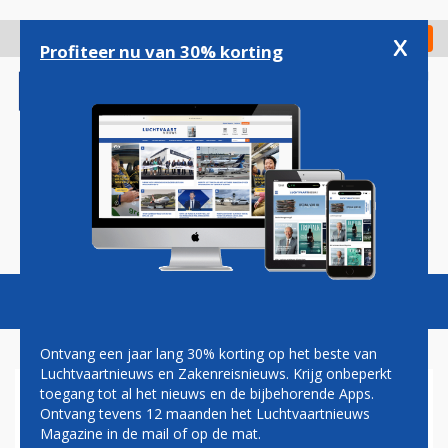
Overslaan
en
x
Digitaal Magazine
Registreer
Check in
naar
Profiteer nu van 30% korting
de
inhoud
gaan
Magazine
Podcasts
Vacatures
Toggl
naviga
Ontvang een jaar lang 30% korting op het beste van
Luchtvaartnieuws en Zakenreisnieuws. Krijg onbeperkt
toegang tot al het nieuws en de bijbehorende Apps.
PAUL MELKERT: SLOPEND
Ontvang tevens 12 maanden het Luchtvaartnieuws
Magazine in de mail of op de mat.