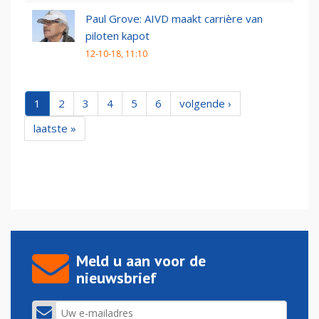
Paul Grove: AIVD maakt carrière van
piloten kapot
12-10-18, 11:10
1
2
3
4
5
6
volgende ›
laatste »
Meld u aan voor de
nieuwsbrief