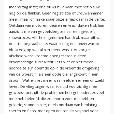
Ineens zag ik ze; drie stuks bij elkaar; met het blauw
nog op de flanken. Geen registratie of vrouwennamen
meer, maar onmiskenbaar onze elfjes daar in de verte.
Ontdaan van motoren, deuren en vrachtluiken trok hun
aanzicht me van gevoelsleegte naar een gevoelig
rouwproces. Afscheid genomen had ik al, maar dit was
de stille begraafplaats waar ik nog een onverwachte
blik kreeg op wat al niet meer was. Het vorige
afscheid werd vreemd opengereten in deze
droomachtige surrealiteit. Iets wat er niet meer
hoorde te zijn doemde op in de vreemde omgeving
van de woestijn, als een dode die langskomt in een
droom. Wat er niet meer was, leefde hier een ontzield
leven. De vliegtuigen waar ik altijd voorzichtig mee
geweest ben; uit de problemen heb gehouden; zoveel
mee heb beleefd; die zo enorm voor me hebben
geleefd; stonden hier; deels ontdaan van beplating,
roeren en flaps, met open deuren als vrij spel voor