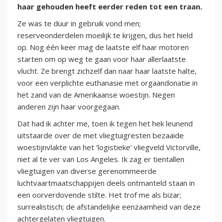
haar gehouden heeft eerder reden tot een traan.
Ze was te duur in gebruik vond men;
reserveonderdelen moeilijk te krijgen, dus het hield
op. Nog één keer mag de laatste elf haar motoren
starten om op weg te gaan voor haar allerlaatste
vlucht. Ze brengt zichzelf dan naar haar laatste halte,
voor een verplichte euthanasie met orgaandonatie in
het zand van de Amerikaanse woestijn. Negen
anderen zijn haar voorgegaan.
Dat had ik achter me, toen ik tegen het hek leunend
uitstaarde over de met vliegtuigresten bezaaide
woestijnvlakte van het ‘logistieke’ vliegveld Victorville,
niet al te ver van Los Angeles. Ik zag er tientallen
vliegtuigen van diverse gerenommeerde
luchtvaartmaatschappijen deels ontmanteld staan in
een oorverdovende stilte. Het trof me als bizar;
surrealistisch; de afstandelijke eenzaamheid van deze
achtergelaten vliegtuigen.