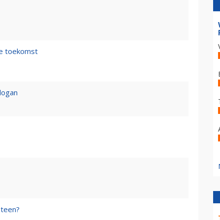
de toekomst
logan
steen?