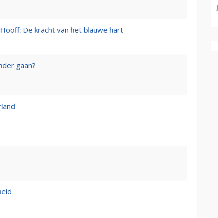
Hooff: De kracht van het blauwe hart
onder gaan?
rland
heid