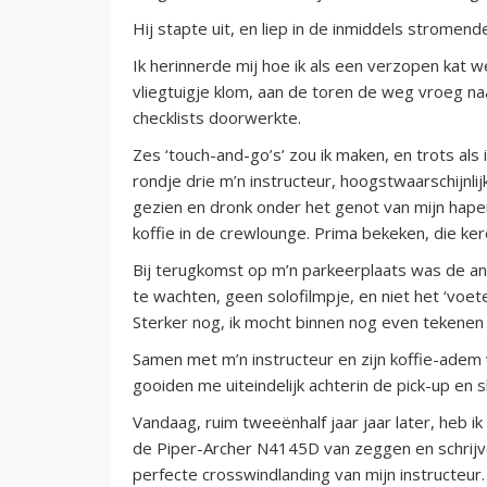
Hij stapte uit, en liep in de inmiddels stromende
Ik herinnerde mij hoe ik als een verzopen kat
vliegtuigje klom, aan de toren de weg vroeg na
checklists doorwerkte.
Zes ‘touch-and-go’s’ zou ik maken, en trots als 
rondje drie m’n instructeur, hoogstwaarschijnlij
gezien en dronk onder het genot van mijn hape
koffie in de crewlounge. Prima bekeken, die kere
Bij terugkomst op m’n parkeerplaats was de a
te wachten, geen solofilmpje, en niet het ‘voet
Sterker nog, ik mocht binnen nog even tekenen 
Samen met m’n instructeur en zijn koffie-adem 
gooiden me uiteindelijk achterin de pick-up en
Vandaag, ruim tweeënhalf jaar jaar later, heb i
de Piper-Archer N4145D van zeggen en schrij
perfecte crosswindlanding van mijn instructeur.