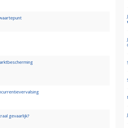
waartepunt
marktbescherming
ncurrentievervalsing
raal gevaarlijk?