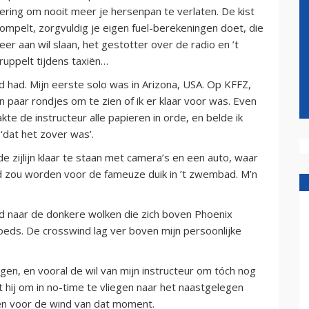
innering om nooit meer je hersenpan te verlaten. De kist
 mompelt, zorgvuldig je eigen fuel-berekeningen doet, die
er aan wil slaan, het gestotter over de radio en ’t
ruppelt tijdens taxiën…
nd had. Mijn eerste solo was in Arizona, USA. Op KFFZ,
n paar rondjes om te zien of ik er klaar voor was. Even
te de instructeur alle papieren in orde, en belde ik
‘dat het zover was’.
ijlijn klaar te staan met camera’s en een auto, waar
rd zou worden voor de fameuze duik in ’t zwembad. M’n
nd naar de donkere wolken die zich boven Phoenix
ds. De crosswind lag ver boven mijn persoonlijke
gen, en vooral de wil van mijn instructeur om tóch nog
t hij om in no-time te vliegen naar het naastgelegen
gen voor de wind van dat moment.