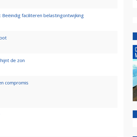
 Beëindig faciliteren belastingontwijking
loot
hijnt de zon
een compromis
g