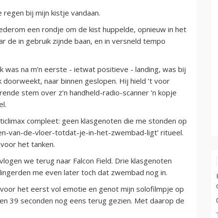
 regen bij mijn kistje vandaan.
 wederom een rondje om de kist huppelde, opnieuw in het
ar de in gebruik zijnde baan, en in versneld tempo
ik was na m’n eerste - ietwat positieve - landing, was bij
k doorweekt, naar binnen geslopen. Hij hield ’t voor
rende stem over z’n handheld-radio-scanner ’n kopje
l.
nticlimax compleet: geen klasgenoten die me stonden op
en-van-de-vloer-totdat-je-in-het-zwembad-ligt’ ritueel.
voor het tanken.
vlogen we terug naar Falcon Field. Drie klasgenoten
 slingerden me even later toch dat zwembad nog in.
k voor het eerst vol emotie en genot mijn solofilmpje op
ven 39 seconden nog eens terug gezien. Met daarop de