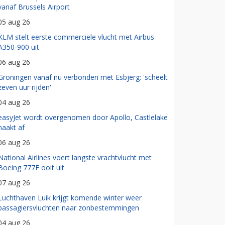
vanaf Brussels Airport
05 aug 26
KLM stelt eerste commerciële vlucht met Airbus
A350-900 uit
06 aug 26
Groningen vanaf nu verbonden met Esbjerg: 'scheelt
zeven uur rijden'
04 aug 26
easyJet wordt overgenomen door Apollo, Castlelake
haakt af
06 aug 26
National Airlines voert langste vrachtvlucht met
Boeing 777F ooit uit
07 aug 26
Luchthaven Luik krijgt komende winter weer
passagiersvluchten naar zonbestemmingen
04 aug 26