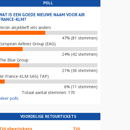
POLL
WAT IS EEN GOEDE NIEUWE NAAM VOOR AIR
FRANCE-KLM?
Verzin alsjeblieft iets anders
47% (81 stemmen)
European Airlines Group (EAG)
24% (42 stemmen)
The Blue Group
21% (36 stemmen)
Air-France-KLM-SAS(-TAP)
6% (11 stemmen)
Totaal aantal stemmen: 170
Meer polls
VOORDELIGE RETOURTICKETS
TUI vliegtickets
TUI