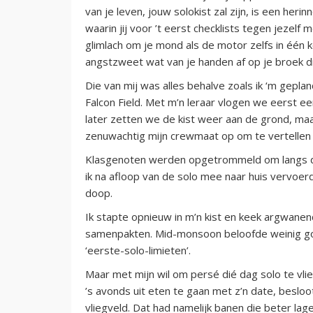
van je leven, jouw solokist zal zijn, is een her
waarin jij voor ’t eerst checklists tegen jezelf
glimlach om je mond als de motor zelfs in één ke
angstzweet wat van je handen af op je broek d
Die van mij was alles behalve zoals ik ‘m gepla
Falcon Field. Met m’n leraar vlogen we eerst ee
later zetten we de kist weer aan de grond, maak
zenuwachtig mijn crewmaat op om te vertellen 
Klasgenoten werden opgetrommeld om langs de z
ik na afloop van de solo mee naar huis vervoe
doop.
Ik stapte opnieuw in m’n kist en keek argwane
samenpakten. Mid-monsoon beloofde weinig goe
‘eerste-solo-limieten’.
Maar met mijn wil om persé dié dag solo te vlie
’s avonds uit eten te gaan met z’n date, besloo
vliegveld. Dat had namelijk banen die beter la