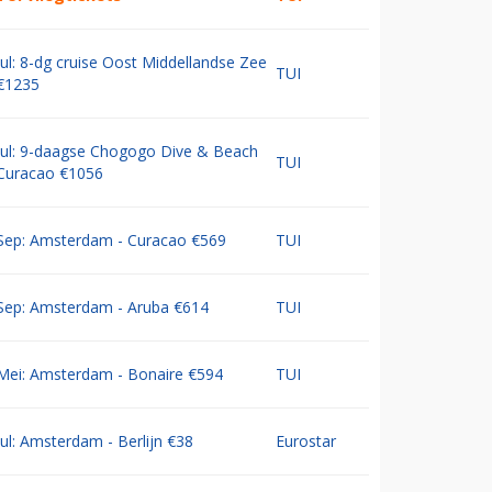
Jul: 8-dg cruise Oost Middellandse Zee
TUI
€1235
Jul: 9-daagse Chogogo Dive & Beach
TUI
Curacao €1056
Sep: Amsterdam - Curacao €569
TUI
Sep: Amsterdam - Aruba €614
TUI
Mei: Amsterdam - Bonaire €594
TUI
Jul: Amsterdam - Berlijn €38
Eurostar