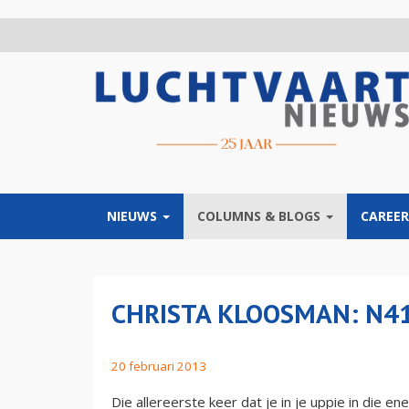
Overslaan
en
naar
de
inhoud
gaan
NIEUWS
COLUMNS & BLOGS
CAREER
CHRISTA KLOOSMAN: N4
20 februari 2013
Die allereerste keer dat je in je uppie in die e