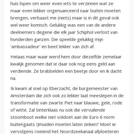
huis lopen om weer even iets te verzinnen wat ze
maar even lekker ongenuanceerd naar buiten moeten
brengen, verbaast me (niets) maar is in dit geval ook
wel weer komisch. Gelukkig was een van de andere
deelnemers degene die elk jaar Schiphol verlost van
honderden ganzen. Die speelde gelukkig mijn
'ambassadeur' en beet lekker van zich af.
Helaas maar waar werd hem door diezelfde zemelaar
kwalijk genomen dat ie daar ook nog eens geld aan
verdiende. Ze brabbelden een beetje door en ik dacht
na.
Ik kwam al snel op Eberzacht, de burgemeester van
Amsterdam die zich ook zo lekker laat meeslepen in de
transformatie van zwarte Piet naar blauwe, gele, rode
of witte. Zal Sinterklaas nu ook die vervuilende
stoomboot welke niet voldoet aan de Euro 6 norm
buitengaats IJmuiden moeten laten zinken? Moet ie
vervolgens roeiend het Noordzeekanaal afploeteren