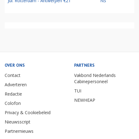
Jul: Rotterdam - Antwerpen €21
NS
OVER ONS
PARTNERS
Contact
Vakbond Nederlands
Cabinepersoneel
Adverteren
TUI
Redactie
NEWHEAP
Colofon
Privacy & Cookiebeleid
Nieuwsscript
Partnernieuws