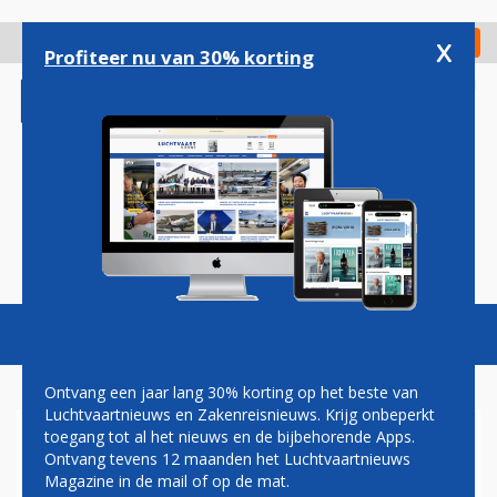
Overslaan
en
x
Digitaal Magazine
Registreer
Check in
naar
Profiteer nu van 30% korting
de
inhoud
gaan
Magazine
Podcasts
Vacatures
Toggl
naviga
Ontvang een jaar lang 30% korting op het beste van
Luchtvaartnieuws en Zakenreisnieuws. Krijg onbeperkt
toegang tot al het nieuws en de bijbehorende Apps.
HENK VAN DEN HELDER: HET
Ontvang tevens 12 maanden het Luchtvaartnieuws
BLIJFT EEN LEKKER LAND...
Magazine in de mail of op de mat.