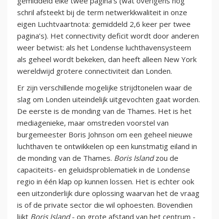
gemiddeld elke twee pagina’s (wat overigens nog
schril afsteekt bij de term netwerkkwaliteit in onze
eigen Luchtvaartnota: gemiddeld 2,6 keer per twee
pagina’s). Het connectivity deficit wordt door anderen
weer betwist: als het Londense luchthavensysteem
als geheel wordt bekeken, dan heeft alleen New York
wereldwijd grotere connectiviteit dan Londen.
Er zijn verschillende mogelijke strijdtonelen waar de
slag om Londen uiteindelijk uitgevochten gaat worden.
De eerste is de monding van de Thames. Het is het
mediagenieke, maar omstreden voorstel van
burgemeester Boris Johnson om een geheel nieuwe
luchthaven te ontwikkelen op een kunstmatig eiland in
de monding van de Thames.
Boris Island
zou de
capaciteits- en geluidsproblematiek in de Londense
regio in één klap op kunnen lossen. Het is echter ook
een uitzonderlijk dure oplossing waarvan het de vraag
is of de private sector die wil ophoesten. Bovendien
lijkt
Boris Island
- op grote afstand van het centrum -