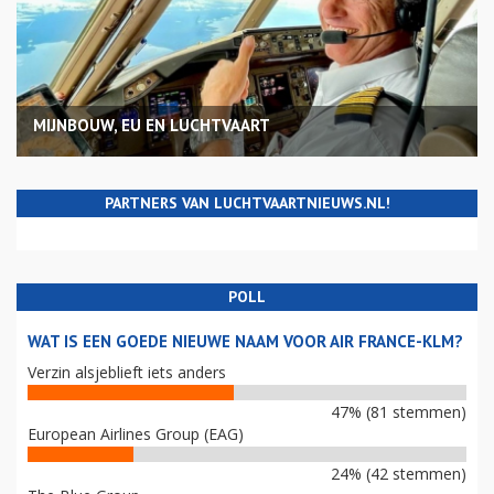
MIJNBOUW, EU EN LUCHTVAART
PARTNERS VAN LUCHTVAARTNIEUWS.NL!
POLL
WAT IS EEN GOEDE NIEUWE NAAM VOOR AIR FRANCE-KLM?
Verzin alsjeblieft iets anders
47% (81 stemmen)
European Airlines Group (EAG)
24% (42 stemmen)