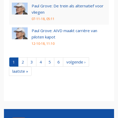
Paul Grove: De trein als alternatief voor
vliegen
07-11-18, 05:11
Paul Grove: AIVD maakt carrière van
piloten kapot
12-10-18, 11:10
1
2
3
4
5
6
volgende ›
laatste »