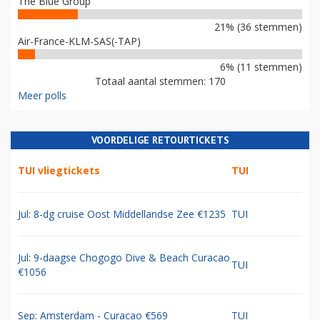
The Blue Group
21% (36 stemmen)
Air-France-KLM-SAS(-TAP)
6% (11 stemmen)
Totaal aantal stemmen: 170
Meer polls
VOORDELIGE RETOURTICKETS
TUI vliegtickets
TUI
Jul: 8-dg cruise Oost Middellandse Zee €1235
TUI
Jul: 9-daagse Chogogo Dive & Beach Curacao
TUI
€1056
Sep: Amsterdam - Curacao €569
TUI