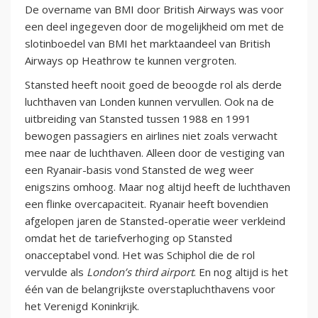
De overname van BMI door British Airways was voor
een deel ingegeven door de mogelijkheid om met de
slotinboedel van BMI het marktaandeel van British
Airways op Heathrow te kunnen vergroten.
Stansted heeft nooit goed de beoogde rol als derde
luchthaven van Londen kunnen vervullen. Ook na de
uitbreiding van Stansted tussen 1988 en 1991
bewogen passagiers en airlines niet zoals verwacht
mee naar de luchthaven. Alleen door de vestiging van
een Ryanair-basis vond Stansted de weg weer
enigszins omhoog. Maar nog altijd heeft de luchthaven
een flinke overcapaciteit. Ryanair heeft bovendien
afgelopen jaren de Stansted-operatie weer verkleind
omdat het de tariefverhoging op Stansted
onacceptabel vond. Het was Schiphol die de rol
vervulde als
London’s third airport
. En nog altijd is het
één van de belangrijkste overstapluchthavens voor
het Verenigd Koninkrijk.