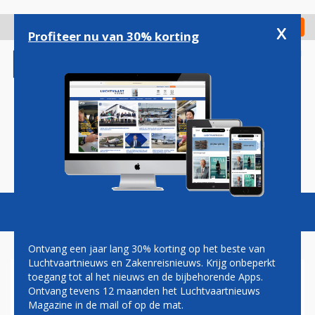
Overslaan
en
x
Digitaal Magazine
Registreer
Check in
naar
Profiteer nu van 30% korting
de
inhoud
gaan
Magazine
Podcasts
Vacatures
Toggl
naviga
Ontvang een jaar lang 30% korting op het beste van
Luchtvaartnieuws en Zakenreisnieuws. Krijg onbeperkt
toegang tot al het nieuws en de bijbehorende Apps.
GUILLAUME BURGHOUWT: DE
Ontvang tevens 12 maanden het Luchtvaartnieuws
SLAG OM LONDEN
Magazine in de mail of op de mat.