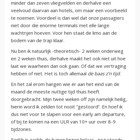
minder dan zeven vliegvelden en derhalve een
veelvoud daarvan aan hotels, om maar een voorbeeld
te noemen. Voordeel is dan wel dat onze passagiers
niet door die enorme terminals met elle lange
wachtrijen hoeven. Voor hen staat de limo aan de
bodem van de trap klaar.
Nu ben ik natuurlijk -theoretisch- 2 weken onderweg
en 2 weken thuis, derhalve maakt het ook niet uit hoe
laat we waarheen dan ook gaan. Of dat we vertraging
hebben of niet. Het is toch allemaal
de baas z’n tijd
.
En het zal erom hangen wie er aan het eind van de
maand de meeste nuttige tijd thuis heeft
doorgebracht. Mijn twee weken off zijn namelijk heilig,
hierin word ik zelden tot nooit “gestoord”. En hoef ik
dus niet voor te slapen voor een early am departure,
of bij te komen na een ULR van 10+ uur over 8-9
tijdzones.
Eerlijk is eerlijk, de banen liggen helaas –nog steeds-