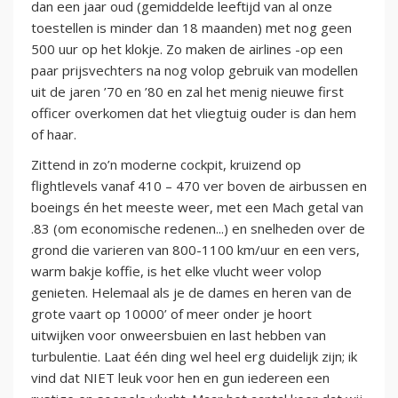
dan een jaar oud (gemiddelde leeftijd van al onze
toestellen is minder dan 18 maanden) met nog geen
500 uur op het klokje. Zo maken de airlines -op een
paar prijsvechters na nog volop gebruik van modellen
uit de jaren ’70 en ’80 en zal het menig nieuwe first
officer overkomen dat het vliegtuig ouder is dan hem
of haar.
Zittend in zo’n moderne cockpit, kruizend op
flightlevels vanaf 410 – 470 ver boven de airbussen en
boeings én het meeste weer, met een Mach getal van
.83 (om economische redenen...) en snelheden over de
grond die varieren van 800-1100 km/uur en een vers,
warm bakje koffie, is het elke vlucht weer volop
genieten. Helemaal als je de dames en heren van de
grote vaart op 10000’ of meer onder je hoort
uitwijken voor onweersbuien en last hebben van
turbulentie. Laat één ding wel heel erg duidelijk zijn; ik
vind dat NIET leuk voor hen en gun iedereen een