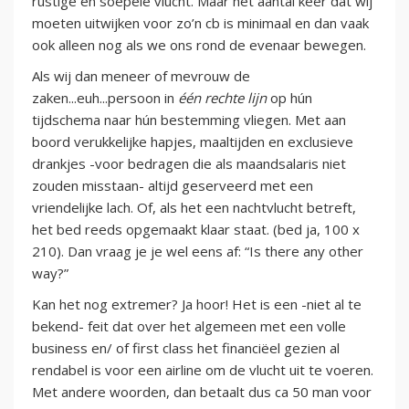
rustige en soepele vlucht. Maar het aantal keer dat wij
moeten uitwijken voor zo’n cb is minimaal en dan vaak
ook alleen nog als we ons rond de evenaar bewegen.
Als wij dan meneer of mevrouw de
zaken...euh...persoon in
één rechte lijn
op hún
tijdschema naar hún bestemming vliegen. Met aan
boord verukkelijke hapjes, maaltijden en exclusieve
drankjes -voor bedragen die als maandsalaris niet
zouden misstaan- altijd geserveerd met een
vriendelijke lach. Of, als het een nachtvlucht betreft,
het bed reeds opgemaakt klaar staat. (bed ja, 100 x
210). Dan vraag je je wel eens af: “Is there any other
way?”
Kan het nog extremer? Ja hoor! Het is een -niet al te
bekend- feit dat over het algemeen met een volle
business en/ of first class het financiëel gezien al
rendabel is voor een airline om de vlucht uit te voeren.
Met andere woorden, dan betaalt dus ca 50 man voor