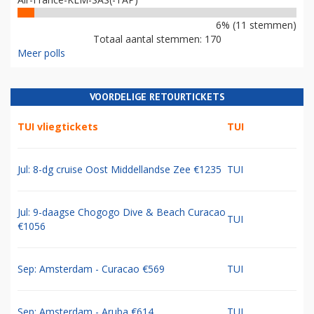
6% (11 stemmen)
Totaal aantal stemmen: 170
Meer polls
VOORDELIGE RETOURTICKETS
TUI vliegtickets
TUI
Jul: 8-dg cruise Oost Middellandse Zee €1235
TUI
Jul: 9-daagse Chogogo Dive & Beach Curacao
TUI
€1056
Sep: Amsterdam - Curacao €569
TUI
Sep: Amsterdam - Aruba €614
TUI