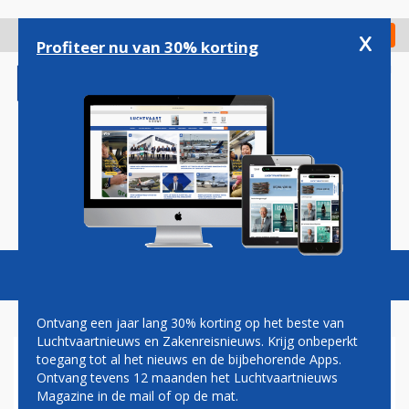
Overslaan
en
x
Digitaal Magazine
Registreer
Check in
naar
Profiteer nu van 30% korting
de
inhoud
gaan
Magazine
Podcasts
Vacatures
Toggl
naviga
Ontvang een jaar lang 30% korting op het beste van
Luchtvaartnieuws en Zakenreisnieuws. Krijg onbeperkt
toegang tot al het nieuws en de bijbehorende Apps.
ERIC VAN WALSEM: DE ZIN EN
Ontvang tevens 12 maanden het Luchtvaartnieuws
ONZIN VAN BUSINESS
Magazine in de mail of op de mat.