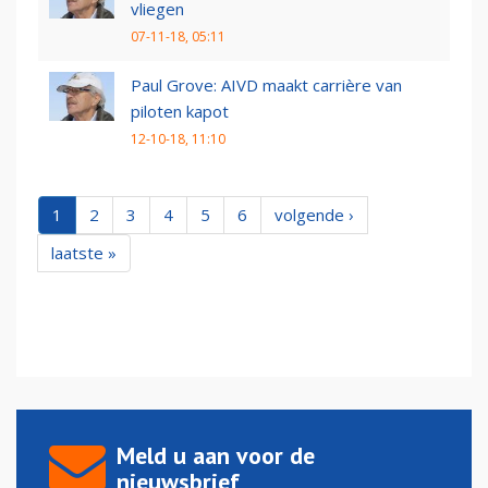
vliegen
07-11-18, 05:11
Paul Grove: AIVD maakt carrière van
piloten kapot
12-10-18, 11:10
1
2
3
4
5
6
volgende ›
laatste »
Meld u aan voor de
nieuwsbrief