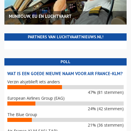
MIJNBOUW, EU EN LUCHTVAART
PARTNERS VAN LUCHTVAARTNIEUWS.NL!
POLL
WAT IS EEN GOEDE NIEUWE NAAM VOOR AIR FRANCE-KLM?
Verzin alsjeblieft iets anders
47% (81 stemmen)
European Airlines Group (EAG)
24% (42 stemmen)
The Blue Group
21% (36 stemmen)
Air-France-KLM-SAS(-TAP)