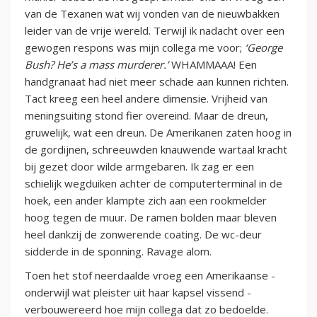
van de Texanen wat wij vonden van de nieuwbakken
leider van de vrije wereld. Terwijl ik nadacht over een
gewogen respons was mijn collega me voor;
‘George
Bush? He’s a mass murderer.’
WHAMMAAA! Een
handgranaat had niet meer schade aan kunnen richten.
Tact kreeg een heel andere dimensie. Vrijheid van
meningsuiting stond fier overeind. Maar de dreun,
gruwelijk, wat een dreun. De Amerikanen zaten hoog in
de gordijnen, schreeuwden knauwende wartaal kracht
bij gezet door wilde armgebaren. Ik zag er een
schielijk wegduiken achter de computerterminal in de
hoek, een ander klampte zich aan een rookmelder
hoog tegen de muur. De ramen bolden maar bleven
heel dankzij de zonwerende coating. De wc-deur
sidderde in de sponning. Ravage alom.
Toen het stof neerdaalde vroeg een Amerikaanse -
onderwijl wat pleister uit haar kapsel vissend -
verbouwereerd hoe mijn collega dat zo bedoelde.