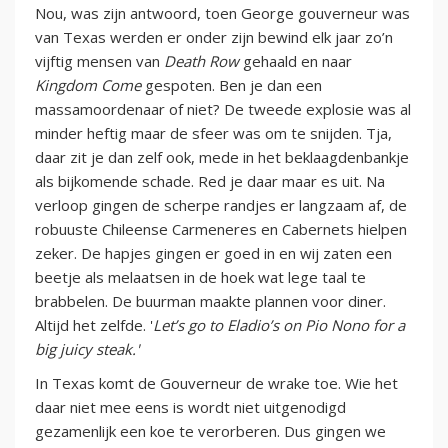
Nou, was zijn antwoord, toen George gouverneur was
van Texas werden er onder zijn bewind elk jaar zo’n
vijftig mensen van
Death Row
gehaald en naar
Kingdom Come
gespoten. Ben je dan een
massamoordenaar of niet? De tweede explosie was al
minder heftig maar de sfeer was om te snijden. Tja,
daar zit je dan zelf ook, mede in het beklaagdenbankje
als bijkomende schade. Red je daar maar es uit. Na
verloop gingen de scherpe randjes er langzaam af, de
robuuste Chileense Carmeneres en Cabernets hielpen
zeker. De hapjes gingen er goed in en wij zaten een
beetje als melaatsen in de hoek wat lege taal te
brabbelen. De buurman maakte plannen voor diner.
Altijd het zelfde. '
Let’s go to Eladio’s on Pio Nono for a
big juicy steak.'
In Texas komt de Gouverneur de wrake toe. Wie het
daar niet mee eens is wordt niet uitgenodigd
gezamenlijk een koe te verorberen. Dus gingen we