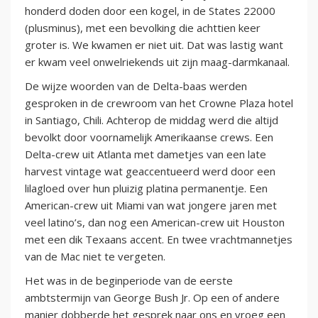
honderd doden door een kogel, in de States 22000
(plusminus), met een bevolking die achttien keer
groter is. We kwamen er niet uit. Dat was lastig want
er kwam veel onwelriekends uit zijn maag-darmkanaal.
De wijze woorden van de Delta-baas werden
gesproken in de crewroom van het Crowne Plaza hotel
in Santiago, Chili. Achterop de middag werd die altijd
bevolkt door voornamelijk Amerikaanse crews. Een
Delta-crew uit Atlanta met dametjes van een late
harvest vintage wat geaccentueerd werd door een
lilagloed over hun pluizig platina permanentje. Een
American-crew uit Miami van wat jongere jaren met
veel latino’s, dan nog een American-crew uit Houston
met een dik Texaans accent. En twee vrachtmannetjes
van de Mac niet te vergeten.
Het was in de beginperiode van de eerste
ambtstermijn van George Bush Jr. Op een of andere
manier dobberde het gesprek naar ons en vroeg een