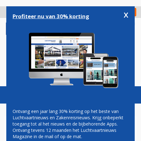
Overslaan
en
x
Digitaal Magazine
Registreer
Check in
naar
Profiteer nu van 30% korting
de
inhoud
gaan
Magazine
Podcasts
Vacatures
Toggl
naviga
Ontvang een jaar lang 30% korting op het beste van
Luchtvaartnieuws en Zakenreisnieuws. Krijg onbeperkt
toegang tot al het nieuws en de bijbehorende Apps.
HERMAN MATEBOER:
Ontvang tevens 12 maanden het Luchtvaartnieuws
CREWBORREL
Magazine in de mail of op de mat.