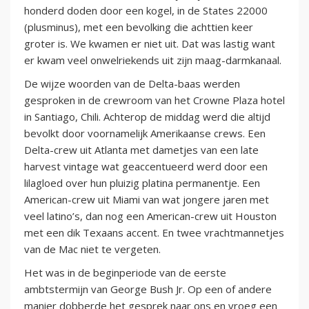
honderd doden door een kogel, in de States 22000
(plusminus), met een bevolking die achttien keer
groter is. We kwamen er niet uit. Dat was lastig want
er kwam veel onwelriekends uit zijn maag-darmkanaal.
De wijze woorden van de Delta-baas werden
gesproken in de crewroom van het Crowne Plaza hotel
in Santiago, Chili. Achterop de middag werd die altijd
bevolkt door voornamelijk Amerikaanse crews. Een
Delta-crew uit Atlanta met dametjes van een late
harvest vintage wat geaccentueerd werd door een
lilagloed over hun pluizig platina permanentje. Een
American-crew uit Miami van wat jongere jaren met
veel latino’s, dan nog een American-crew uit Houston
met een dik Texaans accent. En twee vrachtmannetjes
van de Mac niet te vergeten.
Het was in de beginperiode van de eerste
ambtstermijn van George Bush Jr. Op een of andere
manier dobberde het gesprek naar ons en vroeg een