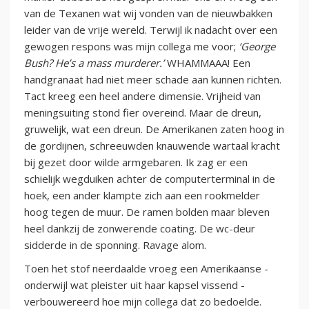
van de Texanen wat wij vonden van de nieuwbakken
leider van de vrije wereld. Terwijl ik nadacht over een
gewogen respons was mijn collega me voor;
‘George
Bush? He’s a mass murderer.’
WHAMMAAA! Een
handgranaat had niet meer schade aan kunnen richten.
Tact kreeg een heel andere dimensie. Vrijheid van
meningsuiting stond fier overeind. Maar de dreun,
gruwelijk, wat een dreun. De Amerikanen zaten hoog in
de gordijnen, schreeuwden knauwende wartaal kracht
bij gezet door wilde armgebaren. Ik zag er een
schielijk wegduiken achter de computerterminal in de
hoek, een ander klampte zich aan een rookmelder
hoog tegen de muur. De ramen bolden maar bleven
heel dankzij de zonwerende coating. De wc-deur
sidderde in de sponning. Ravage alom.
Toen het stof neerdaalde vroeg een Amerikaanse -
onderwijl wat pleister uit haar kapsel vissend -
verbouwereerd hoe mijn collega dat zo bedoelde.