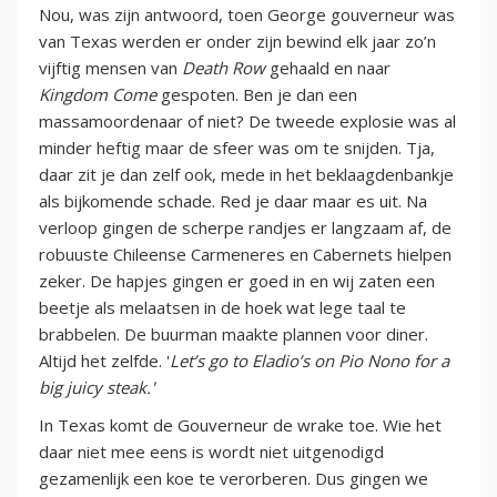
Nou, was zijn antwoord, toen George gouverneur was
van Texas werden er onder zijn bewind elk jaar zo’n
vijftig mensen van
Death Row
gehaald en naar
Kingdom Come
gespoten. Ben je dan een
massamoordenaar of niet? De tweede explosie was al
minder heftig maar de sfeer was om te snijden. Tja,
daar zit je dan zelf ook, mede in het beklaagdenbankje
als bijkomende schade. Red je daar maar es uit. Na
verloop gingen de scherpe randjes er langzaam af, de
robuuste Chileense Carmeneres en Cabernets hielpen
zeker. De hapjes gingen er goed in en wij zaten een
beetje als melaatsen in de hoek wat lege taal te
brabbelen. De buurman maakte plannen voor diner.
Altijd het zelfde. '
Let’s go to Eladio’s on Pio Nono for a
big juicy steak.'
In Texas komt de Gouverneur de wrake toe. Wie het
daar niet mee eens is wordt niet uitgenodigd
gezamenlijk een koe te verorberen. Dus gingen we