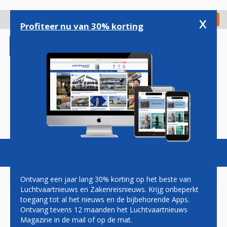
Overslaan
en
x
Digitaal Magazine
Registreer
Check in
naar
Profiteer nu van 30% korting
de
inhoud
gaan
Magazine
Podcasts
Vacatures
Toggl
naviga
Ontvang een jaar lang 30% korting op het beste van
Luchtvaartnieuws en Zakenreisnieuws. Krijg onbeperkt
toegang tot al het nieuws en de bijbehorende Apps.
HERMAN MATEBOER:
Ontvang tevens 12 maanden het Luchtvaartnieuws
CREWBORREL
Magazine in de mail of op de mat.