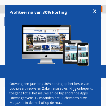
Overslaan
en
x
Digitaal Magazine
Registreer
Check in
naar
Profiteer nu van 30% korting
de
inhoud
gaan
Magazine
Podcasts
Vacatures
Toggl
naviga
Ontvang een jaar lang 30% korting op het beste van
Luchtvaartnieuws en Zakenreisnieuws. Krijg onbeperkt
toegang tot al het nieuws en de bijbehorende Apps.
JOHN JANSEN: KNOPEN
Ontvang tevens 12 maanden het Luchtvaartnieuws
TELLEN…
Magazine in de mail of op de mat.