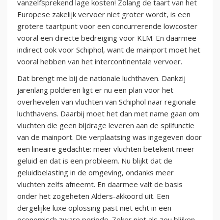
vanzelfsprekend lage kosten! Zolang de taart van het
Europese zakelijk vervoer niet groter wordt, is een
grotere taartpunt voor een concurrerende lowcoster
vooral een directe bedreiging voor KLM. En daarmee
indirect ook voor Schiphol, want de mainport moet het
vooral hebben van het intercontinentale vervoer.
Dat brengt me bij de nationale luchthaven. Dankzij
jarenlang polderen ligt er nu een plan voor het
overhevelen van vluchten van Schiphol naar regionale
luchthavens. Daarbij moet het dan met name gaan om
vluchten die geen bijdrage leveren aan de spilfunctie
van de mainport. Die verplaatsing was ingegeven door
een lineaire gedachte: meer vluchten betekent meer
geluid en dat is een probleem. Nu blijkt dat de
geluidbelasting in de omgeving, ondanks meer
vluchten zelfs afneemt. En daarmee valt de basis
onder het zogeheten Alders-akkoord uit. Een
dergelijke luxe oplossing past niet echt in een
economisch zware periode. Zeker niet als zou blijken