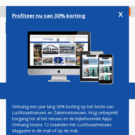
Overslaan
en
x
Digitaal Magazine
Registreer
Check in
naar
Profiteer nu van 30% korting
de
inhoud
gaan
Magazine
Podcasts
Vacatures
Toggl
naviga
Ontvang een jaar lang 30% korting op het beste van
Luchtvaartnieuws en Zakenreisnieuws. Krijg onbeperkt
toegang tot al het nieuws en de bijbehorende Apps.
CHRISTA KLOOSMAN: RAVEL
Ontvang tevens 12 maanden het Luchtvaartnieuws
EN SCHIMMELKAAS
Magazine in de mail of op de mat.