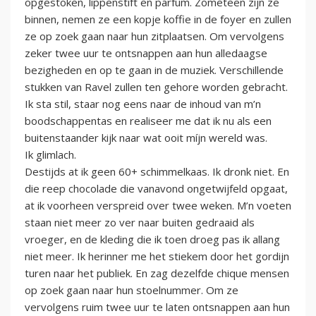
opgestoken, lippenstift en parfum. Zometeen zijn ze
binnen, nemen ze een kopje koffie in de foyer en zullen
ze op zoek gaan naar hun zitplaatsen. Om vervolgens
zeker twee uur te ontsnappen aan hun alledaagse
bezigheden en op te gaan in de muziek. Verschillende
stukken van Ravel zullen ten gehore worden gebracht.
Ik sta stil, staar nog eens naar de inhoud van m’n
boodschappentas en realiseer me dat ik nu als een
buitenstaander kijk naar wat ooit míjn wereld was.
Ik glimlach.
Destijds at ik geen 60+ schimmelkaas. Ik dronk niet. En
die reep chocolade die vanavond ongetwijfeld opgaat,
at ik voorheen verspreid over twee weken. M’n voeten
staan niet meer zo ver naar buiten gedraaid als
vroeger, en de kleding die ik toen droeg pas ik allang
niet meer. Ik herinner me het stiekem door het gordijn
turen naar het publiek. En zag dezelfde chique mensen
op zoek gaan naar hun stoelnummer. Om ze
vervolgens ruim twee uur te laten ontsnappen aan hun