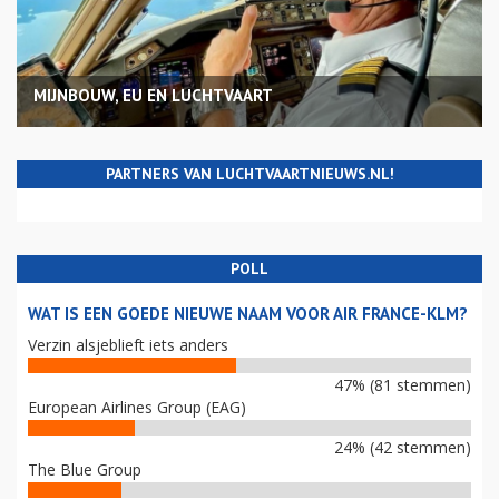
MIJNBOUW, EU EN LUCHTVAART
PARTNERS VAN LUCHTVAARTNIEUWS.NL!
POLL
WAT IS EEN GOEDE NIEUWE NAAM VOOR AIR FRANCE-KLM?
Verzin alsjeblieft iets anders
47% (81 stemmen)
European Airlines Group (EAG)
24% (42 stemmen)
The Blue Group