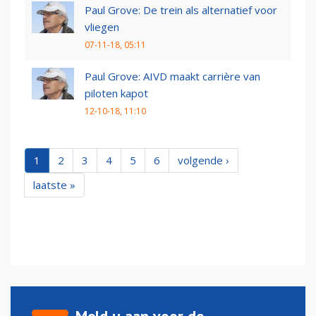
Paul Grove: De trein als alternatief voor
vliegen
07-11-18, 05:11
Paul Grove: AIVD maakt carrière van
piloten kapot
12-10-18, 11:10
1
2
3
4
5
6
volgende ›
laatste »
Meld u aan voor de