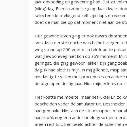
jaar opvoeding en gewenning had. Dat zit vol m
(vlieg)dag. En mijn zoontje ging daar dwars do
selecteerde al vliegend zelf zijn flaps en wiele
doet de man die op dat moment niet aan de stuu
Het gewone leven ging er ook dwars doorheen. 
sms. Mijn eerste reactie was bij het vliegen te 
weg stond op 200 voet mijn telefoon te pakken. 
wat gewoonweg niet kón op zo'n moment! Mijn 
geringst, die ging gewoon lekker zijn gang zoal
dag. Ik had slechts mijn, in mij gillende, mis
niet lastig te vallen met procedures en andere 
de afgelopen dertig jaar. Niet mijn erfenis op zi
Het kostte me moeite, maar het lukte! En zo k
bescheiden vader de simulator uit. Bescheiden d
had gemaakt. Niet aan de stuurknuppel, maar al
had ik óók nog een ander beeld geprojecteerd 
alleen rechtuit. Een beeld achter de schermen v