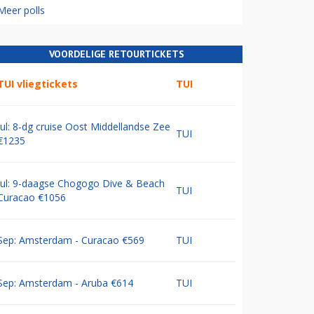
Meer polls
VOORDELIGE RETOURTICKETS
TUI vliegtickets
TUI
Jul: 8-dg cruise Oost Middellandse Zee
TUI
€1235
Jul: 9-daagse Chogogo Dive & Beach
TUI
Curacao €1056
Sep: Amsterdam - Curacao €569
TUI
Sep: Amsterdam - Aruba €614
TUI