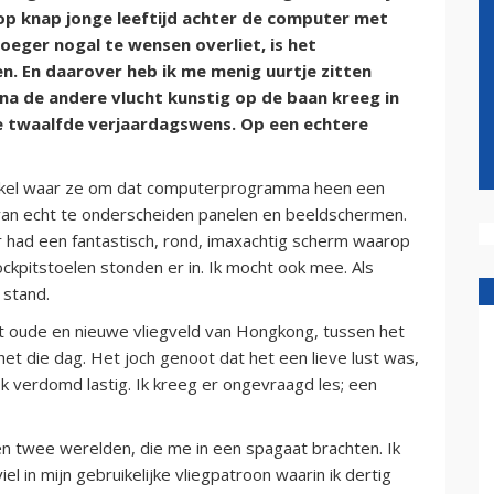
 op knap jonge leeftijd achter de computer met
eger nogal te wensen overliet, is het
n. En daarover heb ik me menig uurtje zitten
 na de andere vlucht kunstig op de baan kreeg in
de twaalfde verjaardagswens. Op een echtere
winkel waar ze om dat computerprogramma heen een
van echt te onderscheiden panelen en beeldschermen.
 had een fantastisch, rond, imaxachtig scherm waarop
kpitstoelen stonden er in. Ik mocht ook mee. Als
 stand.
 oude en nieuwe vliegveld van Hongkong, tussen het
t die dag. Het joch genoot dat het een lieve lust was,
ok verdomd lastig. Ik kreeg er ongevraagd les; een
en twee werelden, die me in een spagaat brachten. Ik
el in mijn gebruikelijke vliegpatroon waarin ik dertig