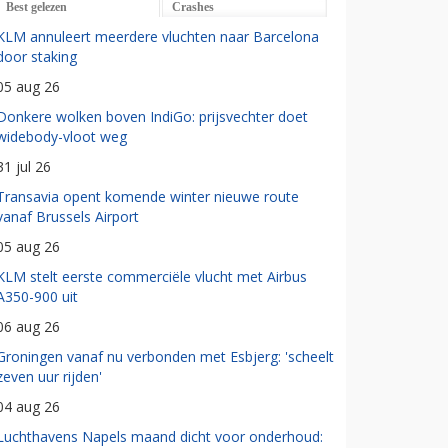
Best gelezen
Crashes
KLM annuleert meerdere vluchten naar Barcelona
door staking
05 aug 26
Donkere wolken boven IndiGo: prijsvechter doet
widebody-vloot weg
31 jul 26
Transavia opent komende winter nieuwe route
vanaf Brussels Airport
05 aug 26
KLM stelt eerste commerciële vlucht met Airbus
A350-900 uit
06 aug 26
Groningen vanaf nu verbonden met Esbjerg: 'scheelt
zeven uur rijden'
04 aug 26
Luchthavens Napels maand dicht voor onderhoud: