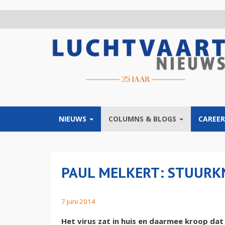
Overslaan
en
naar
de
inhoud
gaan
NIEUWS
COLUMNS & BLOGS
CAREER
PAUL MELKERT: STUURK
7 juni 2014
Het virus zat in huis en daarmee kroop dat