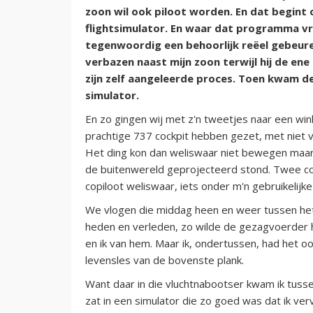
zoon wil ook piloot worden. En dat begint
flightsimulator. En waar dat programma vro
tegenwoordig een behoorlijk reëel gebeure
verbazen naast mijn zoon terwijl hij de ene
zijn zelf aangeleerde proces. Toen kwam 
simulator.
En zo gingen wij met z'n tweetjes naar een 
prachtige 737 cockpit hebben gezet, met niet 
Het ding kon dan weliswaar niet bewegen maar
de buitenwereld geprojecteerd stond. Twee coc
copiloot weliswaar, iets onder m'n gebruikelijke
We vlogen die middag heen en weer tussen het
heden en verleden, zo wilde de gezagvoerder he
en ik van hem. Maar ik, ondertussen, had het o
levensles van de bovenste plank.
Want daar in die vluchtnabootser kwam ik tuss
zat in een simulator die zo goed was dat ik vervi