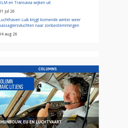
KLM en Transavia wijken uit
31 jul 26
Luchthaven Luik krijgt komende winter weer
passagiersvluchten naar zonbestemmingen
04 aug 26
COLUMNS
MIJNBOUW, EU EN LUCHTVAART