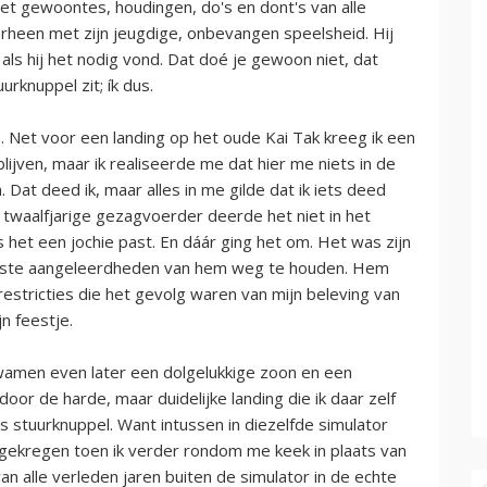
et gewoontes, houdingen, do's en dont's van alle
orheen met zijn jeugdige, onbevangen speelsheid. Hij
n als hij het nodig vond. Dat doé je gewoon niet, dat
rknuppel zit; ík dus.
Net voor een landing op het oude Kai Tak kreeg ik een
blijven, maar ik realiseerde me dat hier me niets in de
Dat deed ik, maar alles in me gilde dat ik iets deed
twaalfjarige gezagvoerder deerde het niet in het
s het een jochie past. En dáár ging het om. Het was zijn
plaatste aangeleerdheden van hem weg te houden. Hem
restricties die het gevolg waren van mijn beleving van
jn feestje.
wamen even later een dolgelukkige zoon en een
oor de harde, maar duidelijke landing die ik daar zelf
s stuurknuppel. Want intussen in diezelfde simulator
gekregen toen ik verder rondom me keek in plaats van
an alle verleden jaren buiten de simulator in de echte