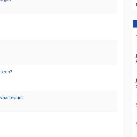
steen?
waartepunt