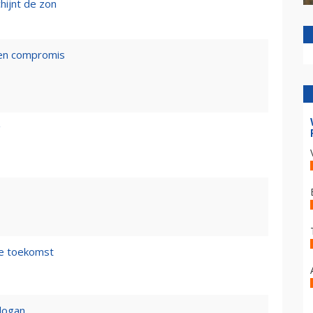
hijnt de zon
een compromis
g
de toekomst
logan