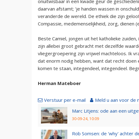
onuitwisbaar in een kwade geur de geschiede
daarvan afstamt; ‘je handen wassen in onschuld’
veranderde de wereld. De ethiek die zijn geloo
Compassie, medemenselijkheid, zorg, dienen (
Beste Camiel, jongen uit het katholieke zuiden
zijn allebei groot gebracht met dezelfde waarde
vliegergroepering zijn vrijwel machteloos. Ik 
dat enorm nodig hebben, want dat recht doen e
komen te staan, integendeel, integendeel. Beg
Herman Mateboer
Verstuur per e-mail
Meld u aan voor de 
Marc Litjens: ode aan een uitg
30-09-24, 10:09
Rob Somsen: de 'why' achter d