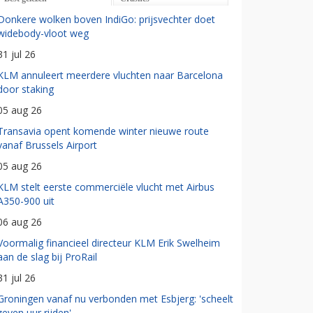
Donkere wolken boven IndiGo: prijsvechter doet
widebody-vloot weg
31 jul 26
KLM annuleert meerdere vluchten naar Barcelona
door staking
05 aug 26
Transavia opent komende winter nieuwe route
vanaf Brussels Airport
05 aug 26
KLM stelt eerste commerciële vlucht met Airbus
A350-900 uit
06 aug 26
Voormalig financieel directeur KLM Erik Swelheim
aan de slag bij ProRail
31 jul 26
Groningen vanaf nu verbonden met Esbjerg: 'scheelt
zeven uur rijden'