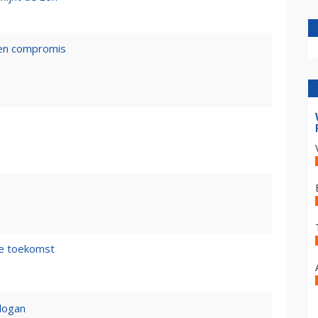
een compromis
g
de toekomst
logan