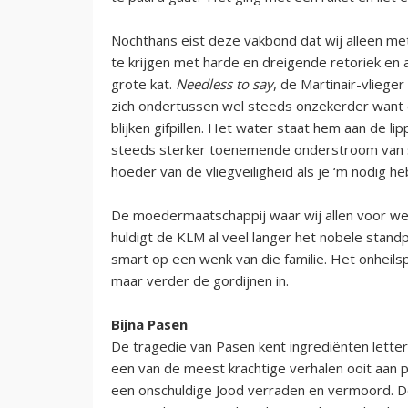
Nochthans eist deze vakbond dat wij alleen met
te krijgen met harde en dreigende retoriek e
grote kat.
Needless to say
, de Martinair-vlieger
zich ondertussen wel steeds onzekerder want 
blijken gifpillen. Het water staat hem aan de l
steeds sterker toenemende onderstroom van st
hoeder van de vliegveiligheid als je ‘m nodig he
De moedermaatschappij waar wij allen voor werk
huldigt de KLM al veel langer het nobele stand
smart op een wenk van die familie. Het onheilspe
maar verder de gordijnen in.
Bijna Pasen
De tragedie van Pasen kent ingrediënten letter
een van de meest krachtige verhalen ooit aan
een onschuldige Jood verraden en vermoord. De