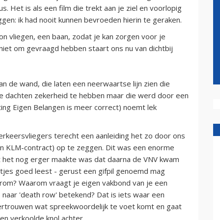
 Het is als een film die trekt aan je ziel en voorlopig
eggen: ik had nooit kunnen bevroeden hierin te geraken.
on vliegen, een baan, zodat je kan zorgen voor je
niet om gevraagd hebben staart ons nu van dichtbij
n de wand, die laten een neerwaartse lijn zien die
 We dachten zekerheid te hebben maar die werd door een
hting Eigen Belangen is meer correct) noemt lek
rkeersvliegers terecht een aanleiding het zo door ons
en KLM-contract) op te zeggen. Dit was een enorme
 Wat het nog erger maakte was dat daarna de VNV kwam
rtjes goed leest - gerust een gifpil genoemd mag
rom? Waarom vraagt je eigen vakbond van je een
 naar 'death row' betekend? Dat is iets waar een
 vertrouwen wat spreekwoordelijk te voet komt en gaat
en verkoolde knol achter.