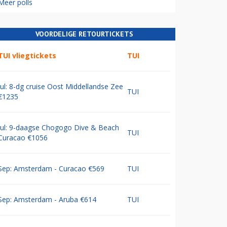
Meer polls
VOORDELIGE RETOURTICKETS
TUI vliegtickets
TUI
Jul: 8-dg cruise Oost Middellandse Zee
TUI
€1235
Jul: 9-daagse Chogogo Dive & Beach
TUI
Curacao €1056
Sep: Amsterdam - Curacao €569
TUI
Sep: Amsterdam - Aruba €614
TUI