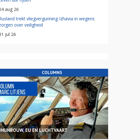
04 aug 26
Rusland trekt vliegvergunning Izhavia in wegens
zorgen over veiligheid
31 jul 26
COLUMNS
MIJNBOUW, EU EN LUCHTVAART