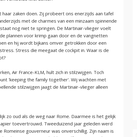
 haar zaken doen. Zij probeert ons enerzijds aan tafel
n anderzijds met de charmes van een minzaam spinnende
 staat nog niet te springen. De Martinair-vlieger voelt
de plannen voor krimp gaan door en de vangnetten
ippen en hij wordt bijkans omver getrokken door een
ress. Stress die meegaat de cockpit in. Waar is de
bt?
en, Air France-KLM, hult zich in stilzwijgen. Toch
punt 'keeping the family together'. Wij wachten met
llende stilzwijgen jaagt de Martinair-vlieger alleen
lijk zo oud als de weg naar Rome. Daarmee is het gelijk
 papier toevertrouwd. Tweeduizend jaar geleden werd
 Romeinse gouverneur was onverschillig. Zijn naam is