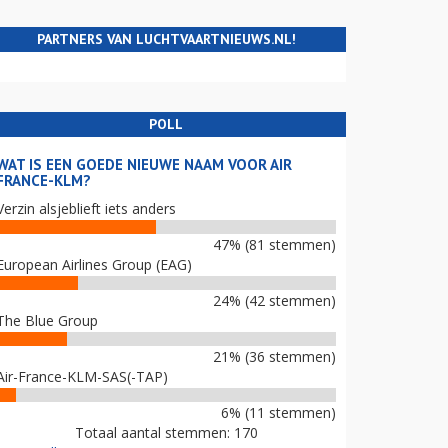
PARTNERS VAN LUCHTVAARTNIEUWS.NL!
POLL
WAT IS EEN GOEDE NIEUWE NAAM VOOR AIR
FRANCE-KLM?
Verzin alsjeblieft iets anders
47% (81 stemmen)
European Airlines Group (EAG)
24% (42 stemmen)
The Blue Group
21% (36 stemmen)
Air-France-KLM-SAS(-TAP)
6% (11 stemmen)
Totaal aantal stemmen: 170