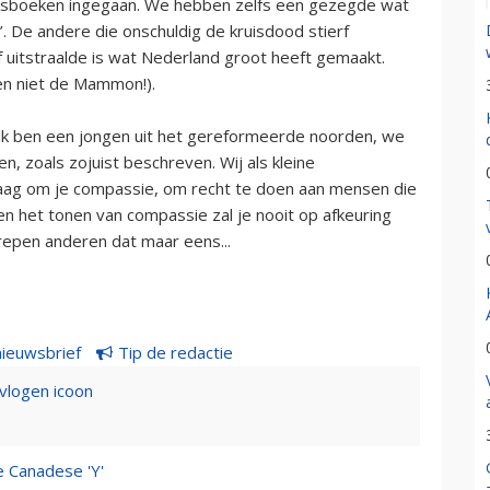
nisboeken ingegaan. We hebben zelfs een gezegde wat
. De andere die onschuldig de kruisdood stierf
f uitstraalde is wat Nederland groot heeft gemaakt.
en niet de Mammon!).
, ik ben een jongen uit het gereformeerde noorden, we
n, zoals zojuist beschreven. Wij als kleine
vraag om je compassie, om recht te doen aan mensen die
n het tonen van compassie zal je nooit op afkeuring
repen anderen dat maar eens...
nieuwsbrief
Tip de redactie
evlogen icoon
e Canadese 'Y'