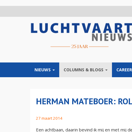
Overslaan
en
naar
de
inhoud
gaan
NIEUWS
COLUMNS & BLOGS
CAREER
HERMAN MATEBOER: RO
27 maart 2014
Een achtbaan, daarin bevind ik mij en met mij d