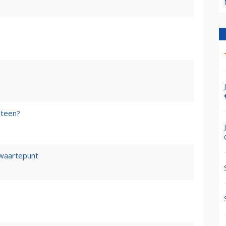
steen?
waartepunt