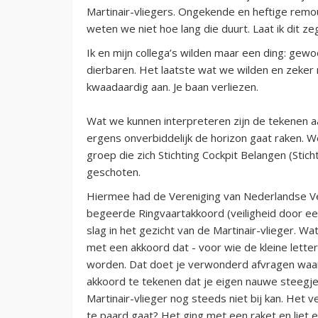
Martinair-vliegers. Ongekende en heftige remous.
weten we niet hoe lang die duurt. Laat ik dit z
Ik en mijn collega’s wilden maar een ding: gewo
dierbaren. Het laatste wat we wilden en zeker 
kwaadaardig aan. Je baan verliezen.
Wat we kunnen interpreteren zijn de tekenen aa
ergens onverbiddelijk de horizon gaat raken.
groep die zich Stichting Cockpit Belangen (Stic
geschoten.
Hiermee had de Vereniging van Nederlandse Ve
begeerde Ringvaartakkoord (veiligheid door e
slag in het gezicht van de Martinair-vlieger.
met een akkoord dat - voor wie de kleine lette
worden. Dat doet je verwonderd afvragen waa
akkoord te tekenen dat je eigen nauwe steegje
Martinair-vlieger nog steeds niet bij kan. Het
te paard gaat? Het ging met een raket en liet e