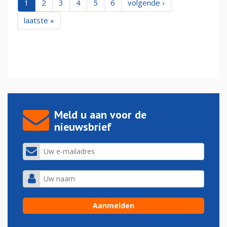
1
2
3
4
5
6
volgende ›
laatste »
Meld u aan voor de
nieuwsbrief