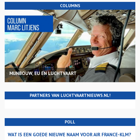
COLUMNS
MIJNBOUW, EU EN LUCHTVAART
PARTNERS VAN LUCHTVAARTNIEUWS.NL!
POLL
WAT IS EEN GOEDE NIEUWE NAAM VOOR AIR FRANCE-KLM?