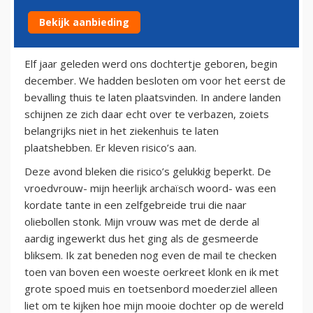
Bekijk aanbieding
23 december 2013
Elf jaar geleden werd ons dochtertje geboren, begin
december. We hadden besloten om voor het eerst de
bevalling thuis te laten plaatsvinden. In andere landen
schijnen ze zich daar echt over te verbazen, zoiets
belangrijks niet in het ziekenhuis te laten
plaatshebben. Er kleven risico’s aan.
Deze avond bleken die risico’s gelukkig beperkt. De
vroedvrouw- mijn heerlijk archaïsch woord- was een
kordate tante in een zelfgebreide trui die naar
oliebollen stonk. Mijn vrouw was met de derde al
aardig ingewerkt dus het ging als de gesmeerde
bliksem. Ik zat beneden nog even de mail te checken
toen van boven een woeste oerkreet klonk en ik met
grote spoed muis en toetsenbord moederziel alleen
liet om te kijken hoe mijn mooie dochter op de wereld