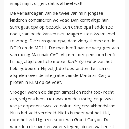
snapt mijn zorgen, dat is al heel wat!
De verjaardagen van de twee van mijn jongste
kinderen combineren we vaak. Dan komt altijd hun
surrogaat opa op bezoek. Een echte opa hadden ze
nooit, van beide kanten niet. Magere Hein kwam veel
te vroeg. Die surrogaat opa, daar vloog ik mee op de
DC10 en de MD11. Die man heeft aan de wieg gestaan
van menig Martinair CAO. Al jaren met pensioen heeft
hij nog altijd een hele mooie '
birds eye view
' van het
hele gebeuren. Hij volgt de toestanden die zich nu
afspelen over de integratie van de Martinair Cargo
piloten in KLM op de voet.
Vroeger waren de dingen simpel en recht toe- recht
aan, volgens hem. Het was Koude Oorlog en je wist
wie je opponent was. Zo ook in vliegersvakbondsland.
Nu is het veld verdeeld. Niets is meer wat het lijkt,
door het veld ligt een soort van Grand Canyon. De
woorden die over en weer vliegen, binnen wat eerst