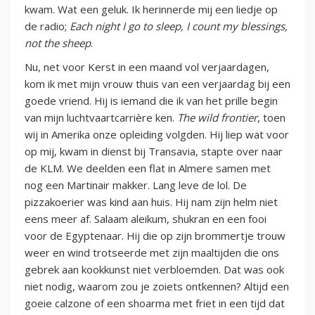
kwam. Wat een geluk. Ik herinnerde mij een liedje op
de radio;
Each night I go to sleep, I count my blessings,
not the sheep
.
Nu, net voor Kerst in een maand vol verjaardagen,
kom ik met mijn vrouw thuis van een verjaardag bij een
goede vriend. Hij is iemand die ik van het prille begin
van mijn luchtvaartcarrière ken.
The wild frontier
, toen
wij in Amerika onze opleiding volgden. Hij liep wat voor
op mij, kwam in dienst bij Transavia, stapte over naar
de KLM. We deelden een flat in Almere samen met
nog een Martinair makker. Lang leve de lol. De
pizzakoerier was kind aan huis. Hij nam zijn helm niet
eens meer af. Salaam aleikum, shukran en een fooi
voor de Egyptenaar. Hij die op zijn brommertje trouw
weer en wind trotseerde met zijn maaltijden die ons
gebrek aan kookkunst niet verbloemden. Dat was ook
niet nodig, waarom zou je zoiets ontkennen? Altijd een
goeie calzone of een shoarma met friet in een tijd dat