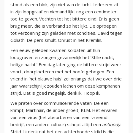
stond als een blok, zijn niet van de lucht. Iedereen zit
in zijn loopgraaf en niemand lijkt nog een centimeter
toe te geven. Vechten tot het bittere eind. Er is geen
brug meer, die is verbrand zo het lijkt. De oproepen
tot verzoening zijn geladen met condities. David tegen
Goliath. De pers smult. Onrust in het Kremlin.
Een eeuw geleden kwamen soldaten uit hun
loopgraven en zongen gezamenlijk het ‘Stille nacht,
heilige nacht.’ Een dag later ging de bittere strijd weer
voort, doorploeteren met het hoofd gebogen. Een
vriend in ‘het blauwe huis’ zei onlangs dat we over drie
jaar waarschijnlijk zouden lachen om deze kemphanen
strijd. Dat is goed mogelijk, denk ik. Hoop ik.
We praten over communicerende vaten. De een
krimpt, Martinair, de ander groeit, KLM. Het ervaren
van een virus (het absorberen van een 'vreemd'
bedrijf, een andere cultuur) schept altijd een
antibody
.
Strijd. Ik denk dat het een achterhoede strijd is die