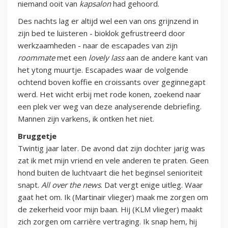
niemand ooit van
kapsalon
had gehoord.
Des nachts lag er altijd wel een van ons grijnzend in
zijn bed te luisteren - bioklok gefrustreerd door
werkzaamheden - naar de escapades van zijn
roommate
met een
lovely lass
aan de andere kant van
het ytong muurtje. Escapades waar de volgende
ochtend boven koffie en croissants over geginnegapt
werd. Het wicht erbij met rode konen, zoekend naar
een plek ver weg van deze analyserende debriefing.
Mannen zijn varkens, ik ontken het niet.
Bruggetje
Twintig jaar later. De avond dat zijn dochter jarig was
zat ik met mijn vriend en vele anderen te praten. Geen
hond buiten de luchtvaart die het beginsel senioriteit
snapt.
All over the news
. Dat vergt enige uitleg. Waar
gaat het om. Ik (Martinair vlieger) maak me zorgen om
de zekerheid voor mijn baan. Hij (KLM vlieger) maakt
zich zorgen om carrière vertraging. Ik snap hem, hij