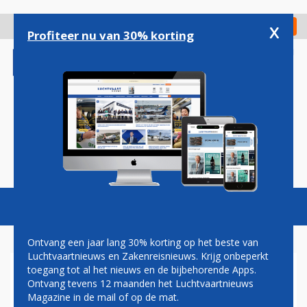
Overslaan
en
x
Digitaal Magazine
Registreer
Check in
naar
Profiteer nu van 30% korting
de
inhoud
gaan
Magazine
Podcasts
Vacatures
Toggl
naviga
Ontvang een jaar lang 30% korting op het beste van
Luchtvaartnieuws en Zakenreisnieuws. Krijg onbeperkt
toegang tot al het nieuws en de bijbehorende Apps.
HERMAN MATEBOER:
Ontvang tevens 12 maanden het Luchtvaartnieuws
SCHUTTERSPUTJE
Magazine in de mail of op de mat.