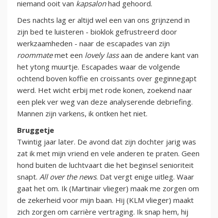
niemand ooit van
kapsalon
had gehoord.
Des nachts lag er altijd wel een van ons grijnzend in
zijn bed te luisteren - bioklok gefrustreerd door
werkzaamheden - naar de escapades van zijn
roommate
met een
lovely lass
aan de andere kant van
het ytong muurtje. Escapades waar de volgende
ochtend boven koffie en croissants over geginnegapt
werd. Het wicht erbij met rode konen, zoekend naar
een plek ver weg van deze analyserende debriefing.
Mannen zijn varkens, ik ontken het niet.
Bruggetje
Twintig jaar later. De avond dat zijn dochter jarig was
zat ik met mijn vriend en vele anderen te praten. Geen
hond buiten de luchtvaart die het beginsel senioriteit
snapt.
All over the news
. Dat vergt enige uitleg. Waar
gaat het om. Ik (Martinair vlieger) maak me zorgen om
de zekerheid voor mijn baan. Hij (KLM vlieger) maakt
zich zorgen om carrière vertraging. Ik snap hem, hij