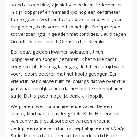
stond als een blok, zijn niet van de lucht. Iedereen zit
in zijn loopgraaf en niemand lijkt nog een centimeter
toe te geven. Vechten tot het bittere eind. Er is geen
brug meer, die is verbrand zo het lijkt. De oproepen
tot verzoening zijn geladen met condities. David tegen
Goliath. De pers smult. Onrust in het Kremlin.
Een eeuw geleden kwamen soldaten uit hun
loopgraven en zongen gezamenlijk het ‘Stille nacht,
heilige nacht.’ Een dag later ging de bittere strijd weer
voort, doorploeteren met het hoofd gebogen. Een
vriend in ‘het blauwe huis’ zei onlangs dat we over drie
jaar waarschijnlijk zouden lachen om deze kemphanen
strijd. Dat is goed mogelijk, denk ik. Hoop ik.
We praten over communicerende vaten. De een
krimpt, Martinair, de ander groeit, KLM. Het ervaren
van een virus (het absorberen van een 'vreemd'
bedrijf, een andere cultuur) schept altijd een
antibody
.
Strijd. Ik denk dat het een achterhoede strijd is die