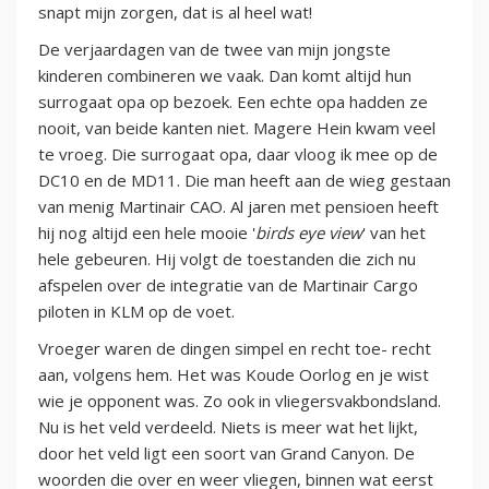
snapt mijn zorgen, dat is al heel wat!
De verjaardagen van de twee van mijn jongste
kinderen combineren we vaak. Dan komt altijd hun
surrogaat opa op bezoek. Een echte opa hadden ze
nooit, van beide kanten niet. Magere Hein kwam veel
te vroeg. Die surrogaat opa, daar vloog ik mee op de
DC10 en de MD11. Die man heeft aan de wieg gestaan
van menig Martinair CAO. Al jaren met pensioen heeft
hij nog altijd een hele mooie '
birds eye view
' van het
hele gebeuren. Hij volgt de toestanden die zich nu
afspelen over de integratie van de Martinair Cargo
piloten in KLM op de voet.
Vroeger waren de dingen simpel en recht toe- recht
aan, volgens hem. Het was Koude Oorlog en je wist
wie je opponent was. Zo ook in vliegersvakbondsland.
Nu is het veld verdeeld. Niets is meer wat het lijkt,
door het veld ligt een soort van Grand Canyon. De
woorden die over en weer vliegen, binnen wat eerst