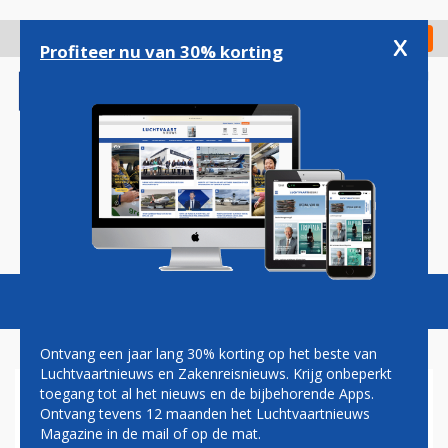
Overslaan
en
x
Digitaal Magazine
Registreer
Check in
naar
Profiteer nu van 30% korting
de
inhoud
gaan
Magazine
Podcasts
Vacatures
Toggl
naviga
Ontvang een jaar lang 30% korting op het beste van
Luchtvaartnieuws en Zakenreisnieuws. Krijg onbeperkt
toegang tot al het nieuws en de bijbehorende Apps.
HERMAN MATEBOER:
Ontvang tevens 12 maanden het Luchtvaartnieuws
SCHUTTERSPUTJE
Magazine in de mail of op de mat.