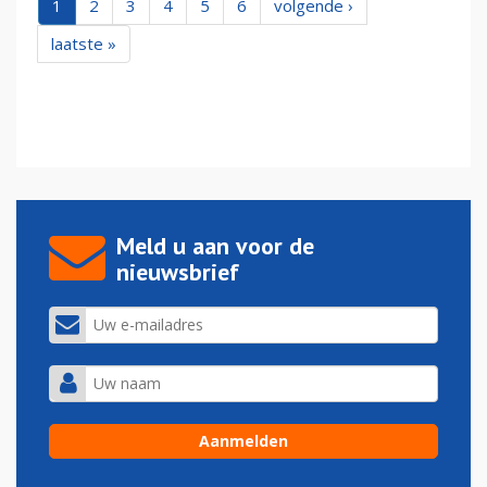
1
2
3
4
5
6
volgende ›
laatste »
Meld u aan voor de
nieuwsbrief