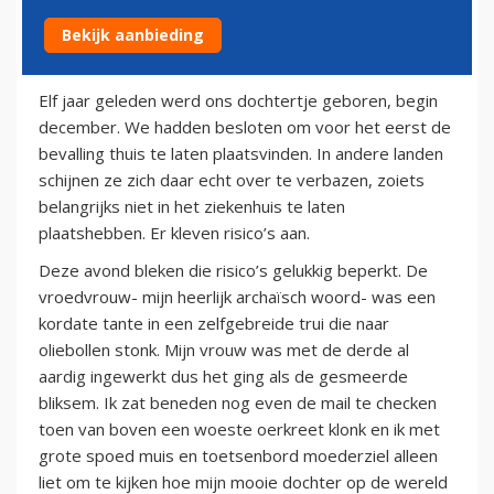
Bekijk aanbieding
23 december 2013
Elf jaar geleden werd ons dochtertje geboren, begin
december. We hadden besloten om voor het eerst de
bevalling thuis te laten plaatsvinden. In andere landen
schijnen ze zich daar echt over te verbazen, zoiets
belangrijks niet in het ziekenhuis te laten
plaatshebben. Er kleven risico’s aan.
Deze avond bleken die risico’s gelukkig beperkt. De
vroedvrouw- mijn heerlijk archaïsch woord- was een
kordate tante in een zelfgebreide trui die naar
oliebollen stonk. Mijn vrouw was met de derde al
aardig ingewerkt dus het ging als de gesmeerde
bliksem. Ik zat beneden nog even de mail te checken
toen van boven een woeste oerkreet klonk en ik met
grote spoed muis en toetsenbord moederziel alleen
liet om te kijken hoe mijn mooie dochter op de wereld