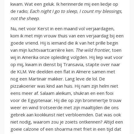
kwam. Wat een geluk. Ik herinnerde mij een liedje op
de radio;
Each night I go to sleep, I count my blessings,
not the sheep
.
Nu, net voor Kerst in een maand vol verjaardagen,
kom ik met mijn vrouw thuis van een verjaardag bij een
goede vriend. Hij is iemand die ik van het prille begin
van mijn luchtvaartcarrière ken.
The wild frontier
, toen
wij in Amerika onze opleiding volgden. Hij liep wat voor
op mij, kwam in dienst bij Transavia, stapte over naar
de KLM. We deelden een flat in Almere samen met
nog een Martinair makker. Lang leve de lol. De
pizzakoerier was kind aan huis. Hij nam zijn helm niet
eens meer af. Salaam aleikum, shukran en een fooi
voor de Egyptenaar. Hij die op zijn brommertje trouw
weer en wind trotseerde met zijn maaltijden die ons
gebrek aan kookkunst niet verbloemden. Dat was ook
niet nodig, waarom zou je zoiets ontkennen? Altijd een
goeie calzone of een shoarma met friet in een tijd dat