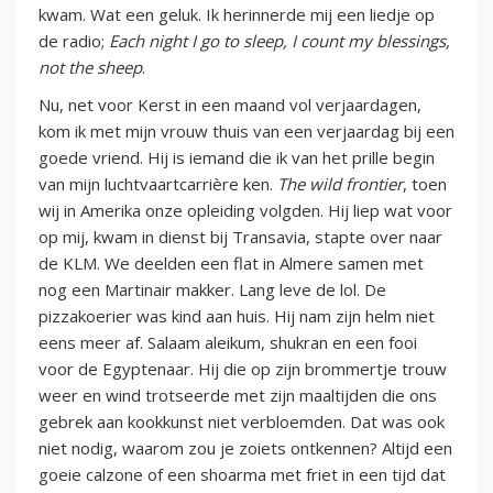
kwam. Wat een geluk. Ik herinnerde mij een liedje op
de radio;
Each night I go to sleep, I count my blessings,
not the sheep
.
Nu, net voor Kerst in een maand vol verjaardagen,
kom ik met mijn vrouw thuis van een verjaardag bij een
goede vriend. Hij is iemand die ik van het prille begin
van mijn luchtvaartcarrière ken.
The wild frontier
, toen
wij in Amerika onze opleiding volgden. Hij liep wat voor
op mij, kwam in dienst bij Transavia, stapte over naar
de KLM. We deelden een flat in Almere samen met
nog een Martinair makker. Lang leve de lol. De
pizzakoerier was kind aan huis. Hij nam zijn helm niet
eens meer af. Salaam aleikum, shukran en een fooi
voor de Egyptenaar. Hij die op zijn brommertje trouw
weer en wind trotseerde met zijn maaltijden die ons
gebrek aan kookkunst niet verbloemden. Dat was ook
niet nodig, waarom zou je zoiets ontkennen? Altijd een
goeie calzone of een shoarma met friet in een tijd dat