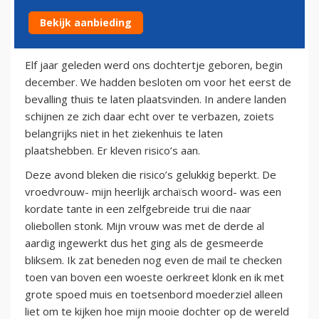
Bekijk aanbieding
23 december 2013
Elf jaar geleden werd ons dochtertje geboren, begin
december. We hadden besloten om voor het eerst de
bevalling thuis te laten plaatsvinden. In andere landen
schijnen ze zich daar echt over te verbazen, zoiets
belangrijks niet in het ziekenhuis te laten
plaatshebben. Er kleven risico’s aan.
Deze avond bleken die risico’s gelukkig beperkt. De
vroedvrouw- mijn heerlijk archaïsch woord- was een
kordate tante in een zelfgebreide trui die naar
oliebollen stonk. Mijn vrouw was met de derde al
aardig ingewerkt dus het ging als de gesmeerde
bliksem. Ik zat beneden nog even de mail te checken
toen van boven een woeste oerkreet klonk en ik met
grote spoed muis en toetsenbord moederziel alleen
liet om te kijken hoe mijn mooie dochter op de wereld