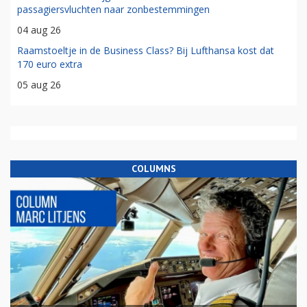
passagiersvluchten naar zonbestemmingen
04 aug 26
Raamstoeltje in de Business Class? Bij Lufthansa kost dat
170 euro extra
05 aug 26
COLUMNS