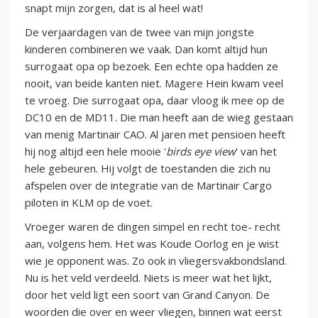
snapt mijn zorgen, dat is al heel wat!
De verjaardagen van de twee van mijn jongste
kinderen combineren we vaak. Dan komt altijd hun
surrogaat opa op bezoek. Een echte opa hadden ze
nooit, van beide kanten niet. Magere Hein kwam veel
te vroeg. Die surrogaat opa, daar vloog ik mee op de
DC10 en de MD11. Die man heeft aan de wieg gestaan
van menig Martinair CAO. Al jaren met pensioen heeft
hij nog altijd een hele mooie '
birds eye view
' van het
hele gebeuren. Hij volgt de toestanden die zich nu
afspelen over de integratie van de Martinair Cargo
piloten in KLM op de voet.
Vroeger waren de dingen simpel en recht toe- recht
aan, volgens hem. Het was Koude Oorlog en je wist
wie je opponent was. Zo ook in vliegersvakbondsland.
Nu is het veld verdeeld. Niets is meer wat het lijkt,
door het veld ligt een soort van Grand Canyon. De
woorden die over en weer vliegen, binnen wat eerst