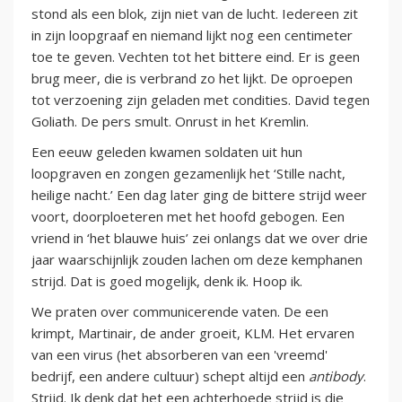
stond als een blok, zijn niet van de lucht. Iedereen zit
in zijn loopgraaf en niemand lijkt nog een centimeter
toe te geven. Vechten tot het bittere eind. Er is geen
brug meer, die is verbrand zo het lijkt. De oproepen
tot verzoening zijn geladen met condities. David tegen
Goliath. De pers smult. Onrust in het Kremlin.
Een eeuw geleden kwamen soldaten uit hun
loopgraven en zongen gezamenlijk het ‘Stille nacht,
heilige nacht.’ Een dag later ging de bittere strijd weer
voort, doorploeteren met het hoofd gebogen. Een
vriend in ‘het blauwe huis’ zei onlangs dat we over drie
jaar waarschijnlijk zouden lachen om deze kemphanen
strijd. Dat is goed mogelijk, denk ik. Hoop ik.
We praten over communicerende vaten. De een
krimpt, Martinair, de ander groeit, KLM. Het ervaren
van een virus (het absorberen van een 'vreemd'
bedrijf, een andere cultuur) schept altijd een
antibody
.
Strijd. Ik denk dat het een achterhoede strijd is die