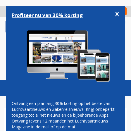
Overslaan
en
x
Digitaal Magazine
Registreer
Check in
naar
Profiteer nu van 30% korting
de
inhoud
gaan
Magazine
Podcasts
Vacatures
Toggl
naviga
Ontvang een jaar lang 30% korting op het beste van
Luchtvaartnieuws en Zakenreisnieuws. Krijg onbeperkt
toegang tot al het nieuws en de bijbehorende Apps.
HERMAN MATEBOER:
Ontvang tevens 12 maanden het Luchtvaartnieuws
SCHUTTERSPUTJE
Magazine in de mail of op de mat.