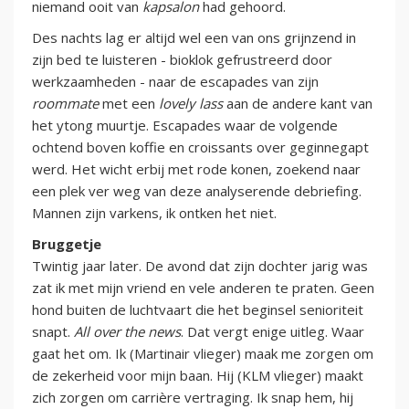
niemand ooit van
kapsalon
had gehoord.
Des nachts lag er altijd wel een van ons grijnzend in
zijn bed te luisteren - bioklok gefrustreerd door
werkzaamheden - naar de escapades van zijn
roommate
met een
lovely lass
aan de andere kant van
het ytong muurtje. Escapades waar de volgende
ochtend boven koffie en croissants over geginnegapt
werd. Het wicht erbij met rode konen, zoekend naar
een plek ver weg van deze analyserende debriefing.
Mannen zijn varkens, ik ontken het niet.
Bruggetje
Twintig jaar later. De avond dat zijn dochter jarig was
zat ik met mijn vriend en vele anderen te praten. Geen
hond buiten de luchtvaart die het beginsel senioriteit
snapt.
All over the news
. Dat vergt enige uitleg. Waar
gaat het om. Ik (Martinair vlieger) maak me zorgen om
de zekerheid voor mijn baan. Hij (KLM vlieger) maakt
zich zorgen om carrière vertraging. Ik snap hem, hij