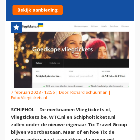
DOOR TIX TRAVEL
Bekijk aanbieding
7 februari 2023 - 12:56 | Door:
Richard Schuurman
|
Foto: Vliegtickets.nl
SCHIPHOL – De merknamen Vliegtickets.nl,
Vliegtickets.be, WTC.nl en Schipholtickets.nl
zullen onder de nieuwe eigenaar Tix Travel Group
blijven voortbestaan. Maar of en hoe Tix de
zaken anders gaat aanpakken, daarover wil