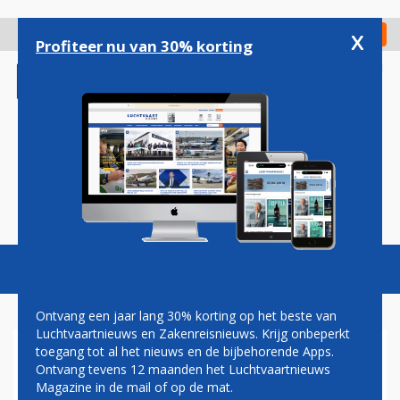
Overslaan
en
x
Digitaal Magazine
Registreer
Check in
naar
Profiteer nu van 30% korting
de
inhoud
gaan
Magazine
Podcasts
Vacatures
Toggl
naviga
Ontvang een jaar lang 30% korting op het beste van
Luchtvaartnieuws en Zakenreisnieuws. Krijg onbeperkt
toegang tot al het nieuws en de bijbehorende Apps.
VLIEGTICKETS.NL BLIJFT
Ontvang tevens 12 maanden het Luchtvaartnieuws
BESTAAN NA OVERNAME
Magazine in de mail of op de mat.