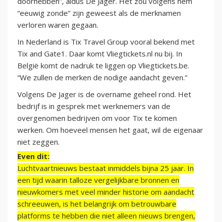
doorhebben”, aldus De Jager. Het zou volgens hem
“eeuwig zonde” zijn geweest als de merknamen
verloren waren gegaan.
In Nederland is Tix Travel Group vooral bekend met
Tix and Gate1. Daar komt Vliegtickets.nl nu bij. In
België komt de nadruk te liggen op Vliegtickets.be.
“We zullen de merken de nodige aandacht geven.”
Volgens De Jager is de overname geheel rond. Het
bedrijf is in gesprek met werknemers van de
overgenomen bedrijven om voor Tix te komen
werken. Om hoeveel mensen het gaat, wil de eigenaar
niet zeggen.
Even dit:
Luchtvaartnieuws bestaat inmiddels bijna 25 jaar. In
een tijd waarin talloze vergelijkbare bronnen en
nieuwkomers met veel minder historie om aandacht
schreeuwen, is het belangrijk om betrouwbare
platforms te hebben die niet alleen nieuws brengen,