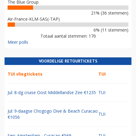
The Blue Group
21% (36 stemmen)
Air-France-KLM-SAS(-TAP)
6% (11 stemmen)
Totaal aantal stemmen: 170
Meer polls
VOORDELIGE RETOURTICKETS
TUI vliegtickets
TUI
Jul: 8-dg cruise Oost Middellandse Zee €1235
TUI
Jul: 9-daagse Chogogo Dive & Beach Curacao
TUI
€1056
Sep: Amsterdam - Curacao €569
TUI