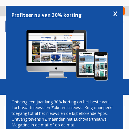
Overslaan
en
x
Digitaal Magazine
Registreer
Check in
naar
Profiteer nu van 30% korting
de
inhoud
gaan
Magazine
Podcasts
Vacatures
Toggl
naviga
Ontvang een jaar lang 30% korting op het beste van
Luchtvaartnieuws en Zakenreisnieuws. Krijg onbeperkt
toegang tot al het nieuws en de bijbehorende Apps.
AIRBUS WIL EINDE AAN
Ontvang tevens 12 maanden het Luchtvaartnieuws
HANDELSOORLOG TUSSEN
Magazine in de mail of op de mat.