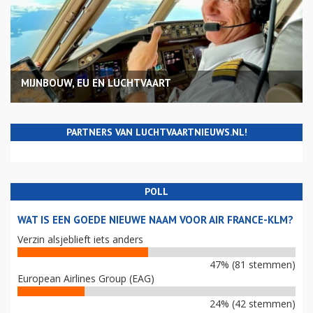
MIJNBOUW, EU EN LUCHTVAART
PARTNERS VAN LUCHTVAARTNIEUWS.NL!
POLL
WAT IS EEN GOEDE NIEUWE NAAM VOOR AIR FRANCE-KLM?
Verzin alsjeblieft iets anders
47% (81 stemmen)
European Airlines Group (EAG)
24% (42 stemmen)