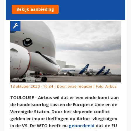
EUROPA EN VS
Bekijk aanbieding
13 oktober 2020 - 16:34 | Door:
onze redactie
| Foto: Airbus
TOULOUSE - Airbus wil dat er een einde komt aan
de handelsoorlog tussen de Europese Unie en de
Verenigde Staten. Door het slepende conflict
gelden er importheffingen op Airbus-vliegtuigen
in de VS. De WTO heeft nu
geoordeeld
dat de EU