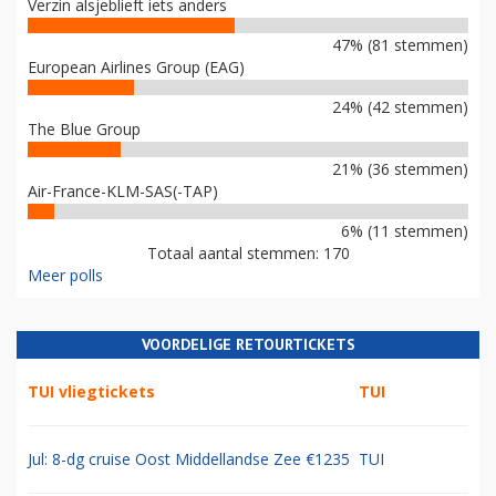
Verzin alsjeblieft iets anders
47% (81 stemmen)
European Airlines Group (EAG)
24% (42 stemmen)
The Blue Group
21% (36 stemmen)
Air-France-KLM-SAS(-TAP)
6% (11 stemmen)
Totaal aantal stemmen: 170
Meer polls
VOORDELIGE RETOURTICKETS
TUI vliegtickets
TUI
Jul: 8-dg cruise Oost Middellandse Zee €1235
TUI