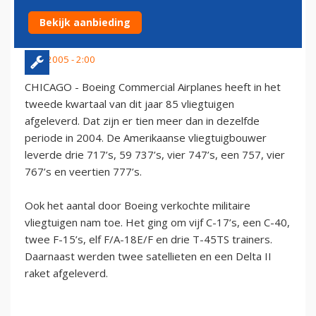
TOESTELLEN
Bekijk aanbieding
7 juli 2005 - 2:00
CHICAGO - Boeing Commercial Airplanes heeft in het
tweede kwartaal van dit jaar 85 vliegtuigen
afgeleverd. Dat zijn er tien meer dan in dezelfde
periode in 2004. De Amerikaanse vliegtuigbouwer
leverde drie 717’s, 59 737’s, vier 747’s, een 757, vier
767’s en veertien 777’s.
Ook het aantal door Boeing verkochte militaire
vliegtuigen nam toe. Het ging om vijf C-17’s, een C-40,
twee F-15’s, elf F/A-18E/F en drie T-45TS trainers.
Daarnaast werden twee satellieten en een Delta II
raket afgeleverd.