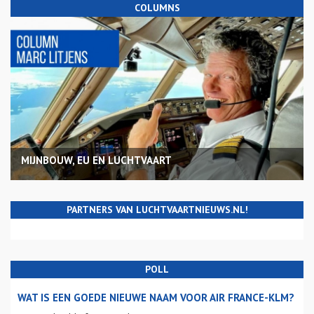
COLUMNS
MIJNBOUW, EU EN LUCHTVAART
PARTNERS VAN LUCHTVAARTNIEUWS.NL!
POLL
WAT IS EEN GOEDE NIEUWE NAAM VOOR AIR FRANCE-KLM?