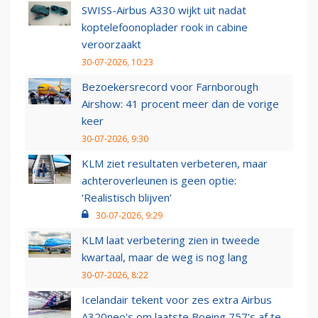
SWISS-Airbus A330 wijkt uit nadat
koptelefoonoplader rook in cabine
veroorzaakt
30-07-2026, 10:23
Bezoekersrecord voor Farnborough
Airshow: 41 procent meer dan de vorige
keer
30-07-2026, 9:30
KLM ziet resultaten verbeteren, maar
achteroverleunen is geen optie:
‘Realistisch blijven’
30-07-2026, 9:29
KLM laat verbetering zien in tweede
kwartaal, maar de weg is nog lang
30-07-2026, 8:22
Icelandair tekent voor zes extra Airbus
A320neo's om laatste Boeing 757's af te