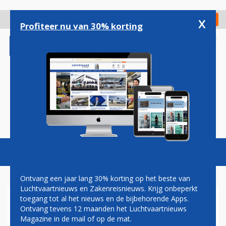
Overslaan
en
x
Digitaal Magazine
Registreer
Check in
naar
Profiteer nu van 30% korting
de
inhoud
gaan
Magazine
Podcasts
Vacatures
Toggl
naviga
Ontvang een jaar lang 30% korting op het beste van
Luchtvaartnieuws en Zakenreisnieuws. Krijg onbeperkt
toegang tot al het nieuws en de bijbehorende Apps.
BOEING COMMERCIAL
Ontvang tevens 12 maanden het Luchtvaartnieuws
AIRPLANES LEVERT MEER
Magazine in de mail of op de mat.