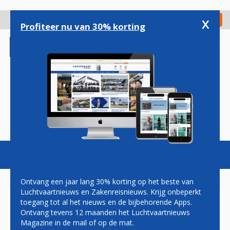
Overslaan
en
x
Digitaal Magazine
Registreer
Check in
naar
Profiteer nu van 30% korting
de
inhoud
gaan
Magazine
Podcasts
Vacatures
Toggl
naviga
Ontvang een jaar lang 30% korting op het beste van
Luchtvaartnieuws en Zakenreisnieuws. Krijg onbeperkt
toegang tot al het nieuws en de bijbehorende Apps.
BOMBARDIER LEVERT MEER
Ontvang tevens 12 maanden het Luchtvaartnieuws
VLIEGTUIGEN AF IN 2005
Magazine in de mail of op de mat.