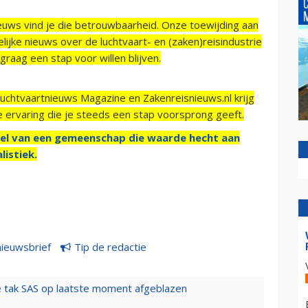
ieuws vind je die betrouwbaarheid. Onze toewijding aan
ijke nieuws over de luchtvaart- en (zaken)reisindustrie
raag een stap voor willen blijven.
Luchtvaartnieuws Magazine en Zakenreisnieuws.nl krijg
e ervaring die je steeds een stap voorsprong geeft.
el van een gemeenschap die waarde hecht aan
listiek.
nieuwsbrief
Tip de redactie
 tak SAS op laatste moment afgeblazen