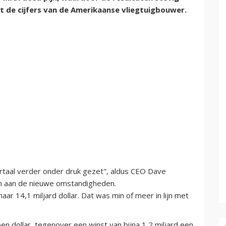
t de cijfers van de Amerikaanse vliegtuigbouwer.
artaal verder onder druk gezet", aldus CEO Dave
sen aan de nieuwe omstandigheden.
r 14,1 miljard dollar. Dat was min of meer in lijn met
en dollar, tegenover een winst van bijna 1,2 miljard een