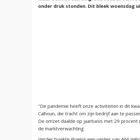
onder druk stonden. Dit bleek woensdag ui
"De pandemie heeft onze activiteiten in dit kw
Calhoun, die tracht om zijn bedrijf aan te pas
De omzet daalde op jaarbasis met 29 procent naa
de marktverwachting.
Verder boekte Boeing een verlies van 466 miljo