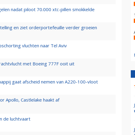
elen nadat piloot 70.000 xtc-pillen smokkelde
elling en ziet orderportefeuille verder groeien
chorting vluchten naar Tel Aviv
vrachtvlucht met Boeing 777F ooit uit
happij gaat afscheid nemen van A220-100-vloot
 Apollo, Castlelake haakt af
n de luchtvaart