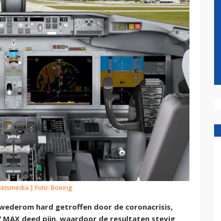
Reismedia
| Foto: Boeing
 wederom hard getroffen door de coronacrisis,
 MAX deed pijn, waardoor de resultaten stevig