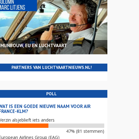
MIJNBOUW, EU EN LUCHTVAART
PARTNERS VAN LUCHTVAARTNIEUWS.NL!
POLL
WAT IS EEN GOEDE NIEUWE NAAM VOOR AIR
FRANCE-KLM?
Verzin alsjeblieft iets anders
47% (81 stemmen)
European Airlines Group (EAG)