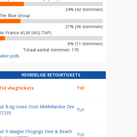
24% (42 stemmen)
The Blue Group
21% (36 stemmen)
Air-France-KLM-SAS(-TAP)
6% (11 stemmen)
Totaal aantal stemmen: 170
Meer polls
VOORDELIGE RETOURTICKETS
TUI vliegtickets
TUI
Jul: 8-dg cruise Oost Middellandse Zee
TUI
€1235
Jul: 9-daagse Chogogo Dive & Beach
TUI