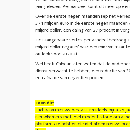
jaar geleden. Per aandeel komt dit neer op een 
Over de eerste negen maanden liep het verlies 
374 miljoen euro in de eerste negen maanden v
miljard dollar, een daling van 27 procent in verg
Het aangepaste verlies per aandeel bedroeg 1,
miljard dollar negatief naar een min van maar l
outlook voor 2020 af.
Wel heeft Calhoun laten weten dat de onderne
dienst verwacht te hebben, een reductie van 30
een afname van negentien procent.
Even dit:
Luchtvaartnieuws bestaat inmiddels bijna 25 jaa
nieuwkomers met veel minder historie om aand
platforms te hebben die niet alleen nieuws bre