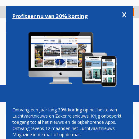
Overslaan
en
x
Digitaal Magazine
Registreer
Check in
naar
Profiteer nu van 30% korting
de
inhoud
gaan
Magazine
Podcasts
Vacatures
Toggl
naviga
Ontvang een jaar lang 30% korting op het beste van
Luchtvaartnieuws en Zakenreisnieuws. Krijg onbeperkt
toegang tot al het nieuws en de bijbehorende Apps.
LEASEFIRMA AVOLON
Ontvang tevens 12 maanden het Luchtvaartnieuws
BESTELT 40 BOEING MAX'EN
Magazine in de mail of op de mat.