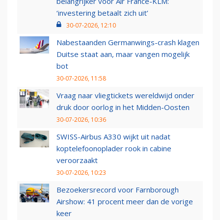
belangrijker voor Air France-KLM:
‘investering betaalt zich uit’
30-07-2026, 12:10
Nabestaanden Germanwings-crash klagen
Duitse staat aan, maar vangen mogelijk
bot
30-07-2026, 11:58
Vraag naar vliegtickets wereldwijd onder
druk door oorlog in het Midden-Oosten
30-07-2026, 10:36
SWISS-Airbus A330 wijkt uit nadat
koptelefoonoplader rook in cabine
veroorzaakt
30-07-2026, 10:23
Bezoekersrecord voor Farnborough
Airshow: 41 procent meer dan de vorige
keer