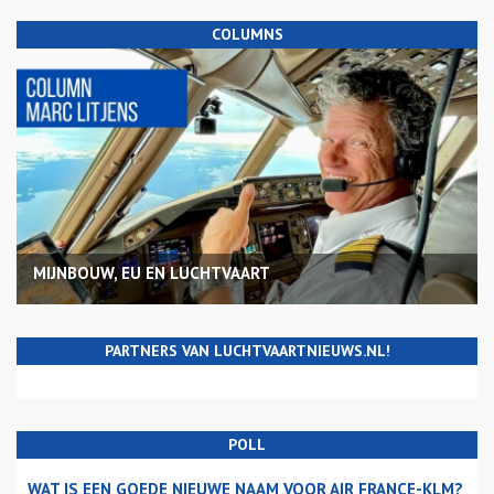
COLUMNS
MIJNBOUW, EU EN LUCHTVAART
PARTNERS VAN LUCHTVAARTNIEUWS.NL!
POLL
WAT IS EEN GOEDE NIEUWE NAAM VOOR AIR FRANCE-KLM?