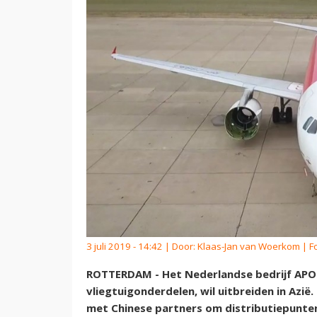
3 juli 2019 - 14:42 | Door:
Klaas-Jan van Woerkom
| F
ROTTERDAM - Het Nederlandse bedrijf APOC 
vliegtuigonderdelen, wil uitbreiden in Azi
met Chinese partners om distributiepunten