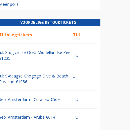
Meer polls
VOORDELIGE RETOURTICKETS
TUI vliegtickets
TUI
Jul: 8-dg cruise Oost Middellandse Zee
TUI
€1235
Jul: 9-daagse Chogogo Dive & Beach
TUI
Curacao €1056
Sep: Amsterdam - Curacao €569
TUI
Sep: Amsterdam - Aruba €614
TUI