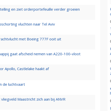
elling en ziet orderportefeuille verder groeien
chorting vluchten naar Tel Aviv
vrachtvlucht met Boeing 777F ooit uit
happij gaat afscheid nemen van A220-100-vloot
 Apollo, Castlelake haakt af
n de luchtvaart
t vliegveld Maastricht zich aan bij ANVR