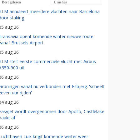
Best gelezen
Crashes
KLM annuleert meerdere vluchten naar Barcelona
door staking
05 aug 26
Transavia opent komende winter nieuwe route
vanaf Brussels Airport
05 aug 26
KLM stelt eerste commerciële vlucht met Airbus
A350-900 uit
06 aug 26
Groningen vanaf nu verbonden met Esbjerg: 'scheelt
zeven uur rijden'
04 aug 26
easyJet wordt overgenomen door Apollo, Castlelake
haakt af
06 aug 26
Luchthaven Luik krijgt komende winter weer