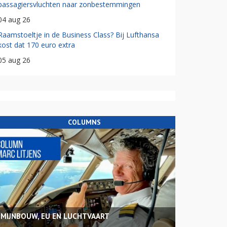
passagiersvluchten naar zonbestemmingen
04 aug 26
Raamstoeltje in de Business Class? Bij Lufthansa
kost dat 170 euro extra
05 aug 26
COLUMNS
MIJNBOUW, EU EN LUCHTVAART