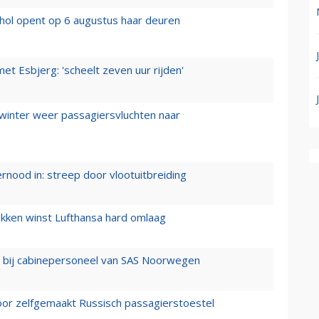
hol opent op 6 augustus haar deuren
t Esbjerg: 'scheelt zeven uur rijden'
 winter weer passagiersvluchten naar
ernood in: streep door vlootuitbreiding
ukken winst Lufthansa hard omlaag
 bij cabinepersoneel van SAS Noorwegen
voor zelfgemaakt Russisch passagierstoestel