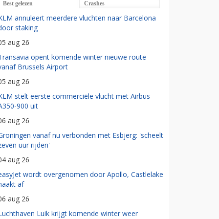
Best gelezen
Crashes
KLM annuleert meerdere vluchten naar Barcelona
door staking
05 aug 26
Transavia opent komende winter nieuwe route
vanaf Brussels Airport
05 aug 26
KLM stelt eerste commerciële vlucht met Airbus
A350-900 uit
06 aug 26
Groningen vanaf nu verbonden met Esbjerg: 'scheelt
zeven uur rijden'
04 aug 26
easyJet wordt overgenomen door Apollo, Castlelake
haakt af
06 aug 26
Luchthaven Luik krijgt komende winter weer