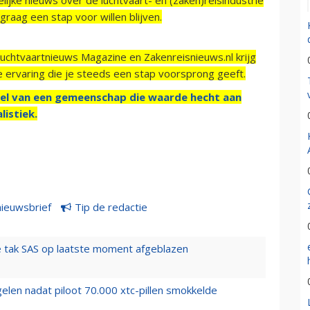
raag een stap voor willen blijven.
Luchtvaartnieuws Magazine en Zakenreisnieuws.nl krijg
e ervaring die je steeds een stap voorsprong geeft.
el van een gemeenschap die waarde hecht aan
listiek.
nieuwsbrief
Tip de redactie
 tak SAS op laatste moment afgeblazen
elen nadat piloot 70.000 xtc-pillen smokkelde