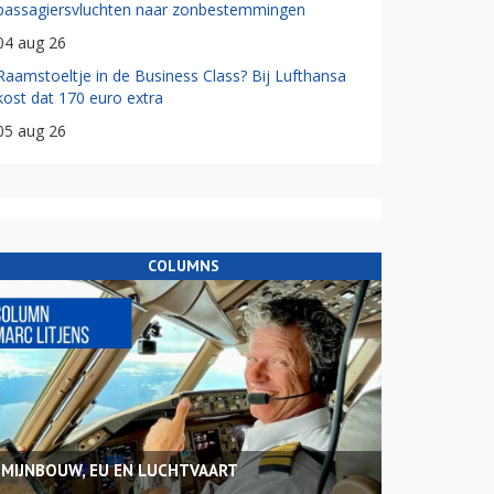
passagiersvluchten naar zonbestemmingen
04 aug 26
Raamstoeltje in de Business Class? Bij Lufthansa
kost dat 170 euro extra
05 aug 26
COLUMNS
MIJNBOUW, EU EN LUCHTVAART