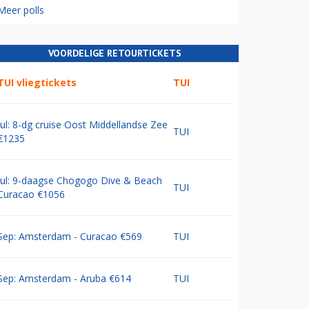
Meer polls
VOORDELIGE RETOURTICKETS
TUI vliegtickets
TUI
Jul: 8-dg cruise Oost Middellandse Zee
TUI
€1235
Jul: 9-daagse Chogogo Dive & Beach
TUI
Curacao €1056
Sep: Amsterdam - Curacao €569
TUI
Sep: Amsterdam - Aruba €614
TUI