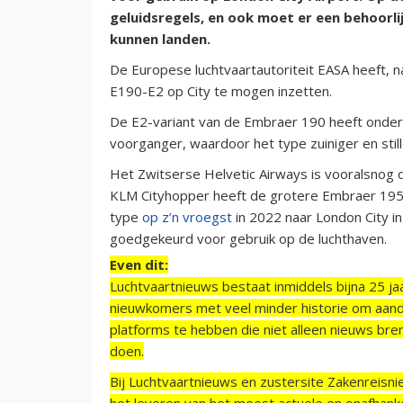
geluidsregels, en ook moet er een behoorl
kunnen landen.
De Europese luchtvaartautoriteit EASA heeft, 
E190-E2 op City te mogen inzetten.
De E2-variant van de Embraer 190 heeft onder
voorganger, waardoor het type zuiniger en stille
Het Zwitserse Helvetic Airways is vooralsnog
KLM Cityhopper heeft de grotere Embraer 195-
type
op z’n vroegst
in 2022 naar London City in
goedgekeurd voor gebruik op de luchthaven.
Even dit:
Luchtvaartnieuws bestaat inmiddels bijna 25 jaa
nieuwkomers met veel minder historie om aand
platforms te hebben die niet alleen nieuws bre
doen.
Bij Luchtvaartnieuws en zustersite Zakenreisn
het leveren van het meest actuele en onafhankel