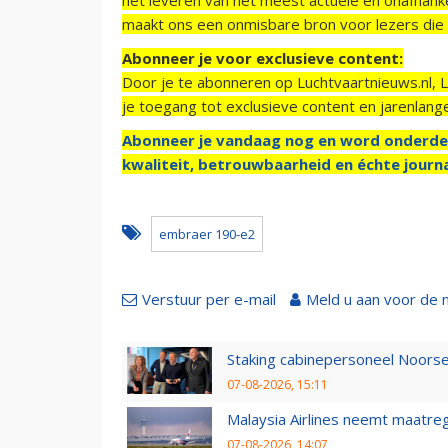
maakt ons een onmisbare bron voor lezers die g
Abonneer je voor exclusieve content:
Door je te abonneren op Luchtvaartnieuws.nl, 
je toegang tot exclusieve content en jarenlang
Abonneer je vandaag nog en word onderde
kwaliteit, betrouwbaarheid en échte journa
embraer 190-e2
Verstuur per e-mail
Meld u aan voor de 
Staking cabinepersoneel Noorse
07-08-2026, 15:11
Malaysia Airlines neemt maatreg
07-08-2026, 14:07