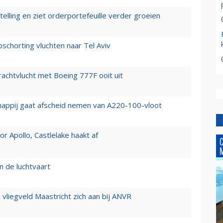
elling en ziet orderportefeuille verder groeien
chorting vluchten naar Tel Aviv
vrachtvlucht met Boeing 777F ooit uit
happij gaat afscheid nemen van A220-100-vloot
 Apollo, Castlelake haakt af
n de luchtvaart
t vliegveld Maastricht zich aan bij ANVR