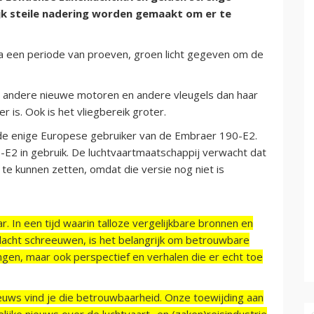
ijk steile nadering worden gemaakt om er te
na een periode van proeven, groen licht gegeven om de
 andere nieuwe motoren en andere vleugels dan haar
r is. Ook is het vliegbereik groter.
 de enige Europese gebruiker van de Embraer 190-E2.
E2 in gebruik. De luchtvaartmaatschappij verwacht dat
 te kunnen zetten, omdat die versie nog niet is
r. In een tijd waarin talloze vergelijkbare bronnen en
acht schreeuwen, is het belangrijk om betrouwbare
ngen, maar ook perspectief en verhalen die er echt toe
ieuws vind je die betrouwbaarheid. Onze toewijding aan
ijke nieuws over de luchtvaart- en (zaken)reisindustrie