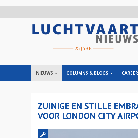
Overslaan
en
naar
de
inhoud
gaan
NIEUWS
COLUMNS & BLOGS
CAREER
ZUINIGE EN STILLE EMB
VOOR LONDON CITY AIRP