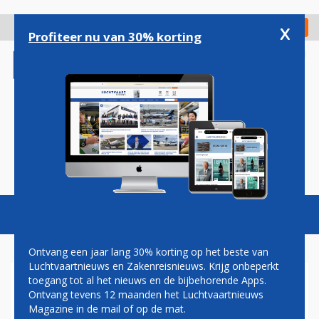
Overslaan
en
x
Digitaal Magazine
Registreer
Check in
naar
Profiteer nu van 30% korting
de
inhoud
gaan
Magazine
Podcasts
Vacatures
Toggl
naviga
Ontvang een jaar lang 30% korting op het beste van
Luchtvaartnieuws en Zakenreisnieuws. Krijg onbeperkt
toegang tot al het nieuws en de bijbehorende Apps.
TECHNOLOGIE
Ontvang tevens 12 maanden het Luchtvaartnieuws
Magazine in de mail of op de mat.