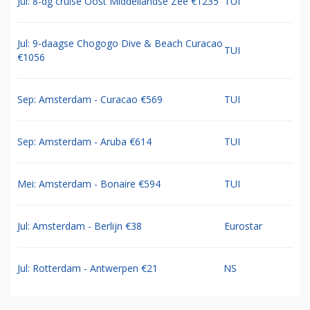
Jul: 8-dg cruise Oost Middellandse Zee €1235
TUI
Jul: 9-daagse Chogogo Dive & Beach Curacao
TUI
€1056
Sep: Amsterdam - Curacao €569
TUI
Sep: Amsterdam - Aruba €614
TUI
Mei: Amsterdam - Bonaire €594
TUI
Jul: Amsterdam - Berlijn €38
Eurostar
Jul: Rotterdam - Antwerpen €21
NS