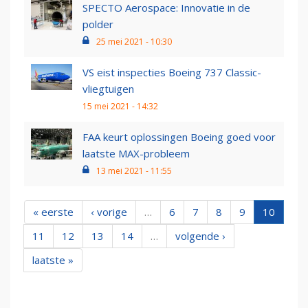
SPECTO Aerospace: Innovatie in de
polder
25 mei 2021 - 10:30
VS eist inspecties Boeing 737 Classic-
vliegtuigen
15 mei 2021 - 14:32
FAA keurt oplossingen Boeing goed voor
laatste MAX-probleem
13 mei 2021 - 11:55
« eerste
‹ vorige
…
6
7
8
9
10
11
12
13
14
…
volgende ›
laatste »