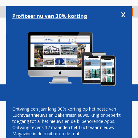
Overslaan
en
x
Digitaal Magazine
Registreer
Check in
naar
Profiteer nu van 30% korting
de
inhoud
gaan
Magazine
Podcasts
Vacatures
Toggl
naviga
Ontvang een jaar lang 30% korting op het beste van
Luchtvaartnieuws en Zakenreisnieuws. Krijg onbeperkt
toegang tot al het nieuws en de bijbehorende Apps.
TECHNOLOGIE
Ontvang tevens 12 maanden het Luchtvaartnieuws
Magazine in de mail of op de mat.