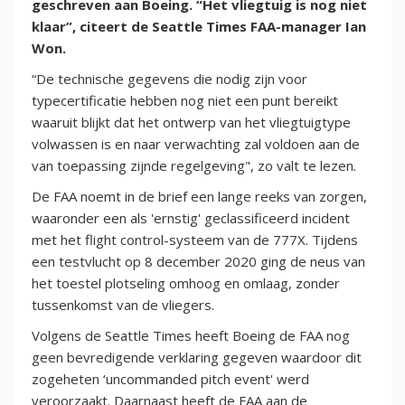
geschreven aan Boeing. “Het vliegtuig is nog niet
klaar”, citeert de Seattle Times FAA-manager Ian
Won.
“De technische gegevens die nodig zijn voor
typecertificatie hebben nog niet een punt bereikt
waaruit blijkt dat het ontwerp van het vliegtuigtype
volwassen is en naar verwachting zal voldoen aan de
van toepassing zijnde regelgeving", zo valt te lezen.
De FAA noemt in de brief een lange reeks van zorgen,
waaronder een als 'ernstig' geclassificeerd incident
met het flight control-systeem van de 777X. Tijdens
een testvlucht op 8 december 2020 ging de neus van
het toestel plotseling omhoog en omlaag, zonder
tussenkomst van de vliegers.
Volgens de Seattle Times heeft Boeing de FAA nog
geen bevredigende verklaring gegeven waardoor dit
zogeheten ‘uncommanded pitch event' werd
veroorzaakt. Daarnaast heeft de FAA aan de