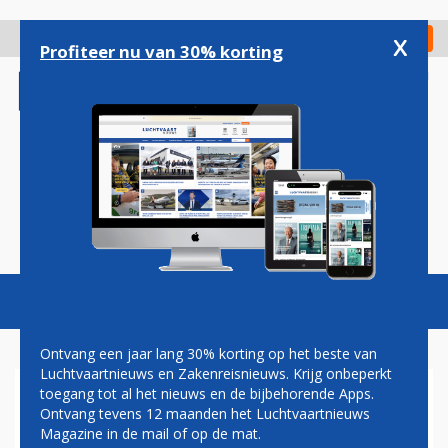
Overslaan
en
x
Digitaal Magazine
Registreer
Check in
naar
Profiteer nu van 30% korting
de
inhoud
gaan
Magazine
Podcasts
Vacatures
Toggl
naviga
Ontvang een jaar lang 30% korting op het beste van
Luchtvaartnieuws en Zakenreisnieuws. Krijg onbeperkt
toegang tot al het nieuws en de bijbehorende Apps.
FAA: CERTIFICERING BOEING
Ontvang tevens 12 maanden het Luchtvaartnieuws
777X NIET EERDER DAN IN
Magazine in de mail of op de mat.