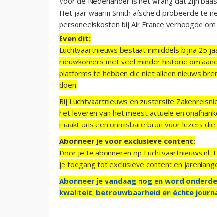
Voor de Nederlander is het wrang dat zijn baas
Het jaar waarin Smith afscheid probeerde te n
personeelskosten bij Air France verhoogde om
Even dit:
Luchtvaartnieuws bestaat inmiddels bijna 25 jaa
nieuwkomers met veel minder historie om aand
platforms te hebben die niet alleen nieuws bre
doen.
Bij Luchtvaartnieuws en zustersite Zakenreisn
het leveren van het meest actuele en onafhankel
maakt ons een onmisbare bron voor lezers die g
Abonneer je voor exclusieve content:
Door je te abonneren op Luchtvaartnieuws.nl, 
je toegang tot exclusieve content en jarenlang
Abonneer je vandaag nog en word onderde
kwaliteit, betrouwbaarheid en échte journa