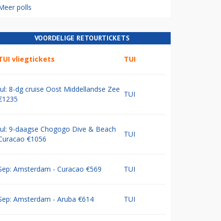
Meer polls
VOORDELIGE RETOURTICKETS
TUI vliegtickets
TUI
Jul: 8-dg cruise Oost Middellandse Zee
TUI
€1235
Jul: 9-daagse Chogogo Dive & Beach
TUI
Curacao €1056
Sep: Amsterdam - Curacao €569
TUI
Sep: Amsterdam - Aruba €614
TUI