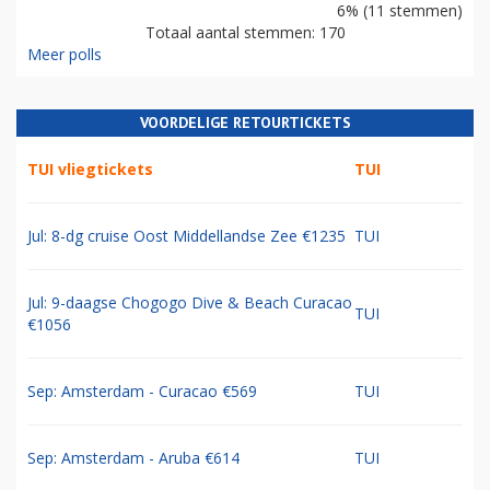
6% (11 stemmen)
Totaal aantal stemmen: 170
Meer polls
VOORDELIGE RETOURTICKETS
TUI vliegtickets
TUI
Jul: 8-dg cruise Oost Middellandse Zee €1235
TUI
Jul: 9-daagse Chogogo Dive & Beach Curacao
TUI
€1056
Sep: Amsterdam - Curacao €569
TUI
Sep: Amsterdam - Aruba €614
TUI