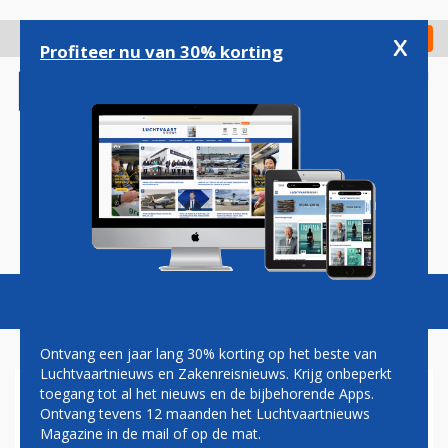
Overslaan
en
x
Digitaal Magazine
Registreer
Check in
naar
Profiteer nu van 30% korting
de
inhoud
gaan
Magazine
Podcasts
Vacatures
Toggl
naviga
Ontvang een jaar lang 30% korting op het beste van
Luchtvaartnieuws en Zakenreisnieuws. Krijg onbeperkt
toegang tot al het nieuws en de bijbehorende Apps.
AIR FRANCE EN KLM BIEDEN
Ontvang tevens 12 maanden het Luchtvaartnieuws
FB IVORY-LEDEN EXTRA
Magazine in de mail of op de mat.