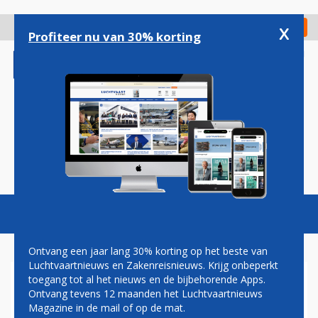
Overslaan
en
x
Digitaal Magazine
Registreer
Check in
naar
Profiteer nu van 30% korting
de
inhoud
gaan
Magazine
Podcasts
Vacatures
Toggl
naviga
Ontvang een jaar lang 30% korting op het beste van
Luchtvaartnieuws en Zakenreisnieuws. Krijg onbeperkt
toegang tot al het nieuws en de bijbehorende Apps.
AIR FRANCE-KLM GOOIT
Ontvang tevens 12 maanden het Luchtvaartnieuws
FLYING BLUE OP DE SCHOP
Magazine in de mail of op de mat.