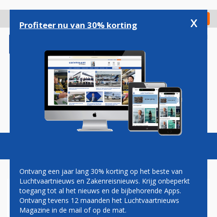
Overslaan
en
x
Digitaal Magazine
Registreer
Check in
naar
Profiteer nu van 30% korting
de
inhoud
gaan
Magazine
Podcasts
Vacatures
Toggl
naviga
Ontvang een jaar lang 30% korting op het beste van
Luchtvaartnieuws en Zakenreisnieuws. Krijg onbeperkt
toegang tot al het nieuws en de bijbehorende Apps.
AIR HOLLANDIA: NA FOKKER
Ontvang tevens 12 maanden het Luchtvaartnieuws
100 OOK BOEING 737
Magazine in de mail of op de mat.