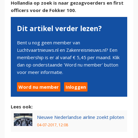
Hollandia op zoek is naar gezagvoerders en first
officers voor de Fokker 100.
Dit artikel verder lezen?
Bent u nog geen member van
Luchtvaartnieuws.nl en Zakenreisnieuws.nl? Een
membership is er al vanaf € 5,45 per maand. Klik
dan op onderstaande 'Word nu member' button
voor meer informatie.
Word nu member
Inloggen
Lees ook:
Nieuwe Nederlandse airline zoekt piloten
04-07-2017, 12:08