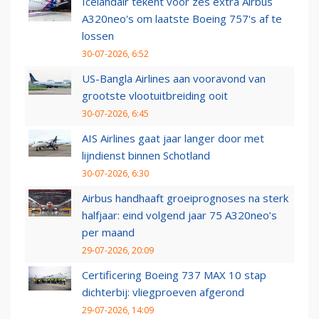
Icelandair tekent voor zes extra Airbus
A320neo's om laatste Boeing 757's af te
lossen
30-07-2026, 6:52
US-Bangla Airlines aan vooravond van
grootste vlootuitbreiding ooit
30-07-2026, 6:45
AIS Airlines gaat jaar langer door met
lijndienst binnen Schotland
30-07-2026, 6:30
Airbus handhaaft groeiprognoses na sterk
halfjaar: eind volgend jaar 75 A320neo’s
per maand
29-07-2026, 20:09
Certificering Boeing 737 MAX 10 stap
dichterbij: vliegproeven afgerond
29-07-2026, 14:09