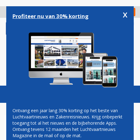
Overslaan
en
x
Digitaal Magazine
Registreer
Check in
naar
Profiteer nu van 30% korting
de
inhoud
gaan
Magazine
Podcasts
Vacatures
Toggl
naviga
Ontvang een jaar lang 30% korting op het beste van
Luchtvaartnieuws en Zakenreisnieuws. Krijg onbeperkt
toegang tot al het nieuws en de bijbehorende Apps.
ALASKA AIRLINES STAAKT
Ontvang tevens 12 maanden het Luchtvaartnieuws
VLUCHTEN NAAR CUBA
Magazine in de mail of op de mat.