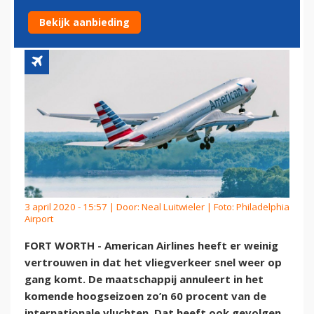
NAAR SCHIPHOL
Bekijk aanbieding
3 april 2020 - 15:57 | Door:
Neal Luitwieler
| Foto: Philadelphia
Airport
FORT WORTH - American Airlines heeft er weinig
vertrouwen in dat het vliegverkeer snel weer op
gang komt. De maatschappij annuleert in het
komende hoogseizoen zo’n 60 procent van de
internationale vluchten. Dat heeft ook gevolgen