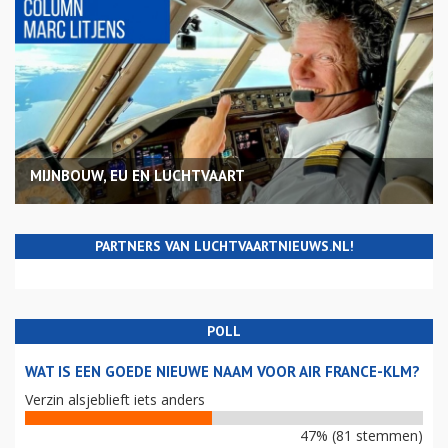
MIJNBOUW, EU EN LUCHTVAART
PARTNERS VAN LUCHTVAARTNIEUWS.NL!
POLL
WAT IS EEN GOEDE NIEUWE NAAM VOOR AIR FRANCE-KLM?
Verzin alsjeblieft iets anders
47% (81 stemmen)