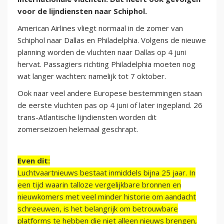
voor de lijndiensten naar Schiphol.
American Airlines vliegt normaal in de zomer van
Schiphol naar Dallas en Philadelphia. Volgens de nieuwe
planning worden de vluchten naar Dallas op 4 juni
hervat. Passagiers richting Philadelphia moeten nog
wat langer wachten: namelijk tot 7 oktober.
Ook naar veel andere Europese bestemmingen staan
de eerste vluchten pas op 4 juni of later ingepland. 26
trans-Atlantische lijndiensten worden dit
zomerseizoen helemaal geschrapt.
Even dit:
Luchtvaartnieuws bestaat inmiddels bijna 25 jaar. In
een tijd waarin talloze vergelijkbare bronnen en
nieuwkomers met veel minder historie om aandacht
schreeuwen, is het belangrijk om betrouwbare
platforms te hebben die niet alleen nieuws brengen,