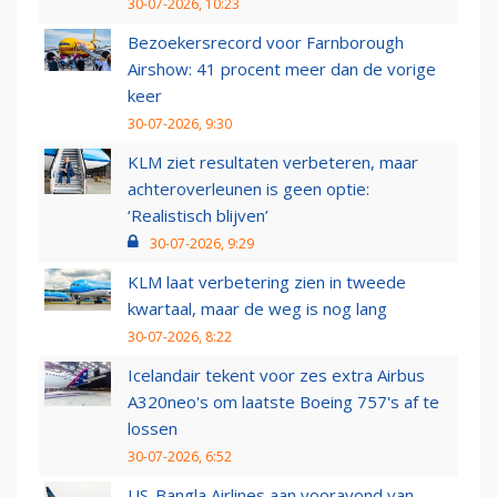
30-07-2026, 10:23
Bezoekersrecord voor Farnborough
Airshow: 41 procent meer dan de vorige
keer
30-07-2026, 9:30
KLM ziet resultaten verbeteren, maar
achteroverleunen is geen optie:
‘Realistisch blijven’
30-07-2026, 9:29
KLM laat verbetering zien in tweede
kwartaal, maar de weg is nog lang
30-07-2026, 8:22
Icelandair tekent voor zes extra Airbus
A320neo's om laatste Boeing 757's af te
lossen
30-07-2026, 6:52
US-Bangla Airlines aan vooravond van