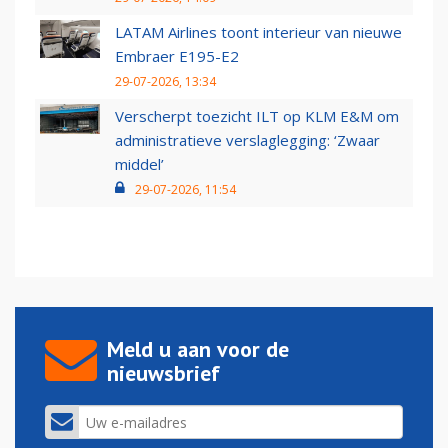
LATAM Airlines toont interieur van nieuwe
Embraer E195-E2
29-07-2026, 13:34
Verscherpt toezicht ILT op KLM E&M om
administratieve verslaglegging: ‘Zwaar
middel’
29-07-2026, 11:54
Meld u aan voor de
nieuwsbrief