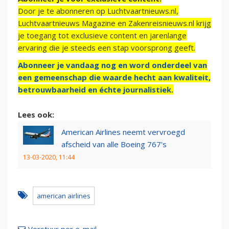
Door je te abonneren op Luchtvaartnieuws.nl,
Luchtvaartnieuws Magazine en Zakenreisnieuws.nl krijg
je toegang tot exclusieve content en jarenlange
ervaring die je steeds een stap voorsprong geeft.
Abonneer je vandaag nog en word onderdeel van
een gemeenschap die waarde hecht aan kwaliteit,
betrouwbaarheid en échte journalistiek.
Lees ook:
American Airlines neemt vervroegd
afscheid van alle Boeing 767's
13-03-2020, 11:44
american airlines