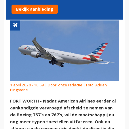
VERVROEGD UITFASEREN
Bekijk aanbieding
1 april 2020 - 10:59 | Door:
onze redactie
| Foto: Adrian
Pingstone
FORT WORTH - Nadat American Airlines eerder al
aankondigde vervroegd afscheid te nemen van
de Boeing 757’s en 767’s, wil de maatschappij nu
nog meer typen toestellen uitfaseren. Ook na
afloop van de coronacrisis denkt de directie die