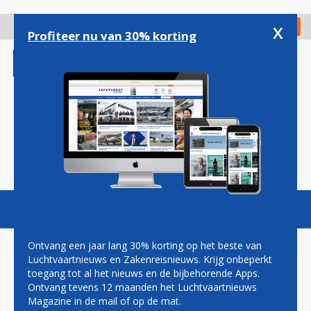
Overslaan
en
x
Digitaal Magazine
Registreer
Check in
naar
Profiteer nu van 30% korting
de
inhoud
gaan
Magazine
Podcasts
Vacatures
Toggl
naviga
Ontvang een jaar lang 30% korting op het beste van
Luchtvaartnieuws en Zakenreisnieuws. Krijg onbeperkt
toegang tot al het nieuws en de bijbehorende Apps.
AMERICAN AIRLINES WIL NOG
Ontvang tevens 12 maanden het Luchtvaartnieuws
MEER VLIEGTUIGEN
Magazine in de mail of op de mat.