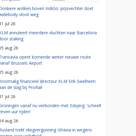
Donkere wolken boven IndiGo: prijsvechter doet
widebody-vloot weg
31 jul 26
KLM annuleert meerdere vluchten naar Barcelona
door staking
05 aug 26
Transavia opent komende winter nieuwe route
vanaf Brussels Airport
05 aug 26
Voormalig financieel directeur KLM Erik Swelheim
aan de slag bij ProRail
31 jul 26
Groningen vanaf nu verbonden met Esbjerg: 'scheelt
zeven uur rijden'
04 aug 26
Rusland trekt vliegvergunning Izhavia in wegens
zorgen over veiligheid