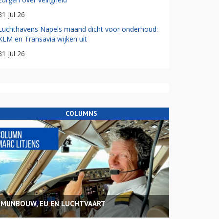
31 jul 26
Luchthavens Napels maand dicht voor onderhoud:
KLM en Transavia wijken uit
31 jul 26
COLUMNS
MIJNBOUW, EU EN LUCHTVAART