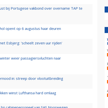
rust bij Portugese vakbond over overname TAP te
hol opent op 6 augustus haar deuren
t Esbjerg: 'scheelt zeven uur rijden'
 winter weer passagiersvluchten naar
ernood in: streep door vlootuitbreiding
ukken winst Lufthansa hard omlaag
 bij cabinepersoneel van SAS Noorwegen