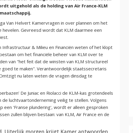
ordt uitgehold als de holding van Air France-KLM
tmaatschappij.
ega Van Helvert Kamervragen in over plannen om het
r te hevelen. Gevreesd wordt dat KLM daarmee een
est.
 Infrastructuur & Milieu en Financiën weten of het klopt
 bestaan om het financiële beheer van KLM over te
nden van "het feit dat de winsten van KLM structureel
e goed te maken". Verantwoordelijk staatssecretaris
 Omtzigt nu laten weten de vragen dinsdag te
erbazen’ De Juniac en Riolacci de KLM-kas grotendeels
n de luchtvaartonderneming veilig te stellen. Volgens
op een 'Franse plundering', wordt er alleen gesproken
ssen zullen blijven bestaan: van KLM, Air France en de
ld. Uiterlijk morgen krijgt Kamer antwoorden