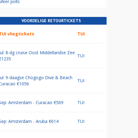
Meer polls
VOORDELIGE RETOURTICKETS
TUI vliegtickets
TUI
Jul: 8-dg cruise Oost Middellandse Zee
TUI
€1235
Jul: 9-daagse Chogogo Dive & Beach
TUI
Curacao €1056
Sep: Amsterdam - Curacao €569
TUI
Sep: Amsterdam - Aruba €614
TUI