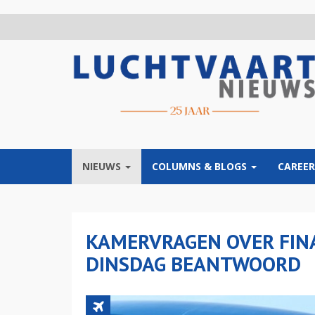
Overslaan
en
naar
de
inhoud
gaan
NIEUWS
COLUMNS & BLOGS
CAREER
KAMERVRAGEN OVER FINA
DINSDAG BEANTWOORD