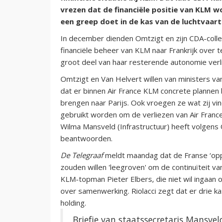
vrezen dat de financiële positie van KLM w
een greep doet in de kas van de luchtvaar
In december dienden Omtzigt en zijn CDA-coll
financiële beheer van KLM naar Frankrijk ove
groot deel van haar resterende autonomie verli
Omtzigt en Van Helvert willen van ministers van
dat er binnen Air France KLM concrete plannen
brengen naar Parijs. Ook vroegen ze wat zij vi
gebruikt worden om de verliezen van Air Franc
Wilma Mansveld (Infrastructuur) heeft volgens
beantwoorden.
De Telegraaf
meldt maandag dat de Franse ‘opp
zouden willen 'leegroven' om de continuïteit va
KLM-topman Pieter Elbers, die niet wil ingaan 
over samenwerking. Riolacci zegt dat er drie ka
holding.
Briefje van staatssecretaris Mansve