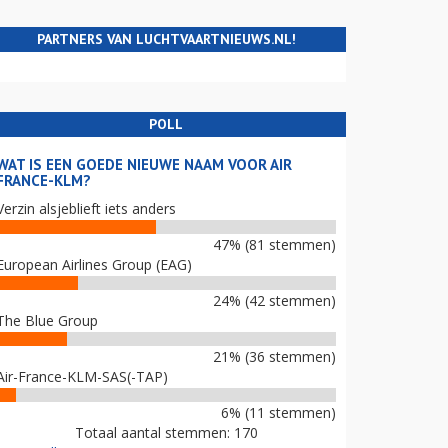
PARTNERS VAN LUCHTVAARTNIEUWS.NL!
POLL
WAT IS EEN GOEDE NIEUWE NAAM VOOR AIR
FRANCE-KLM?
Verzin alsjeblieft iets anders
47% (81 stemmen)
European Airlines Group (EAG)
24% (42 stemmen)
The Blue Group
21% (36 stemmen)
Air-France-KLM-SAS(-TAP)
6% (11 stemmen)
Totaal aantal stemmen: 170