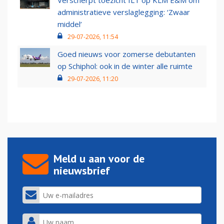
Verscherpt toezicht ILT op KLM E&M om
administratieve verslaglegging: ‘Zwaar
middel’
29-07-2026, 11:54
Goed nieuws voor zomerse debutanten
op Schiphol: ook in de winter alle ruimte
29-07-2026, 11:20
Meld u aan voor de
nieuwsbrief