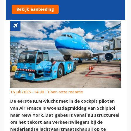
FRANCE NAAR NEW YORK
Bekijk aanbieding
16 juli 2025 - 14:00 | Door:
onze redactie
De eerste KLM-vlucht met in de cockpit piloten
van Air France is woensdagmiddag van Schiphol
naar New York. Dat gebeurt vanaf nu structureel
om het tekort aan verkeersvliegers bij de
Nederlandse luchtvaartmaatschappij op te