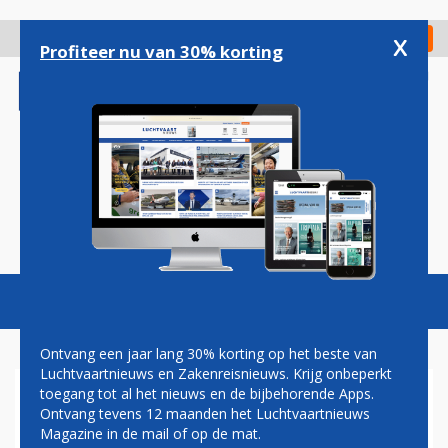
Overslaan
en
x
Digitaal Magazine
Registreer
Check in
naar
Profiteer nu van 30% korting
de
inhoud
gaan
Magazine
Podcasts
Vacatures
Toggl
naviga
Ontvang een jaar lang 30% korting op het beste van
Luchtvaartnieuws en Zakenreisnieuws. Krijg onbeperkt
toegang tot al het nieuws en de bijbehorende Apps.
KLM VLIEGT VOOR HET EERST
Ontvang tevens 12 maanden het Luchtvaartnieuws
MET PILOTEN VAN AIR
Magazine in de mail of op de mat.