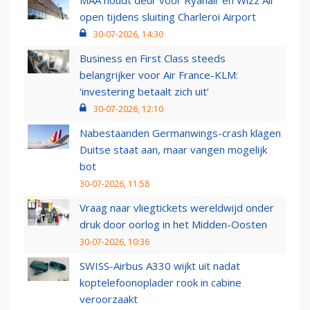
MAA houdt deur voor Ryanair en Wizz Air
open tijdens sluiting Charleroi Airport
30-07-2026, 14:30
Business en First Class steeds
belangrijker voor Air France-KLM:
‘investering betaalt zich uit’
30-07-2026, 12:10
Nabestaanden Germanwings-crash klagen
Duitse staat aan, maar vangen mogelijk
bot
30-07-2026, 11:58
Vraag naar vliegtickets wereldwijd onder
druk door oorlog in het Midden-Oosten
30-07-2026, 10:36
SWISS-Airbus A330 wijkt uit nadat
koptelefoonoplader rook in cabine
veroorzaakt