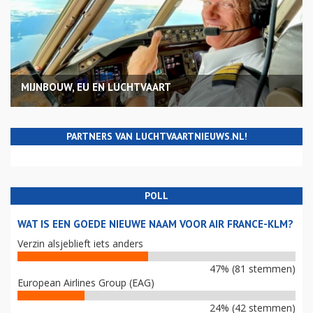
MIJNBOUW, EU EN LUCHTVAART
PARTNERS VAN LUCHTVAARTNIEUWS.NL!
POLL
WAT IS EEN GOEDE NIEUWE NAAM VOOR AIR FRANCE-KLM?
Verzin alsjeblieft iets anders
47% (81 stemmen)
European Airlines Group (EAG)
24% (42 stemmen)