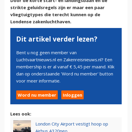
Door de korte start- en landingsbaan en de
strikte geluidsregels zijn er maar een paar
vliegtuigtypes die terecht kunnen op de
Londense zakenluchthaven.
Dit artikel verder lezen?
Bent u nog geen member van
Luchtvaartnieuws.nl en Zakenreisnieuws.nl? Een
membership is er al vanaf € 5,45 per maand. Klik
dan op onderstaande 'Word nu member' button
voor meer informatie.
Word nu member
Inloggen
Lees ook:
London City Airport vestigt hoop op
Airbus A320neo