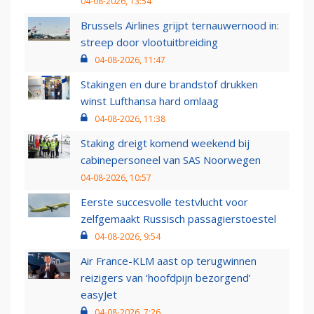
04-08-2026, 13:54
Brussels Airlines grijpt ternauwernood in:
streep door vlootuitbreiding
04-08-2026, 11:47
Stakingen en dure brandstof drukken
winst Lufthansa hard omlaag
04-08-2026, 11:38
Staking dreigt komend weekend bij
cabinepersoneel van SAS Noorwegen
04-08-2026, 10:57
Eerste succesvolle testvlucht voor
zelfgemaakt Russisch passagierstoestel
04-08-2026, 9:54
Air France-KLM aast op terugwinnen
reizigers van ‘hoofdpijn bezorgend’
easyJet
04-08-2026, 7:26