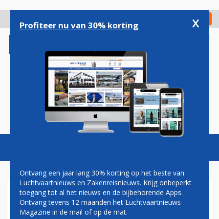
Overslaan
en
x
Digitaal Magazine
Registreer
Check in
naar
Profiteer nu van 30% korting
de
inhoud
gaan
Magazine
Podcasts
Vacatures
Toggl
naviga
Ontvang een jaar lang 30% korting op het beste van
Luchtvaartnieuws en Zakenreisnieuws. Krijg onbeperkt
toegang tot al het nieuws en de bijbehorende Apps.
LONDON CITY AIRPORT
Ontvang tevens 12 maanden het Luchtvaartnieuws
VERWELKOMT GROOTSTE
Magazine in de mail of op de mat.