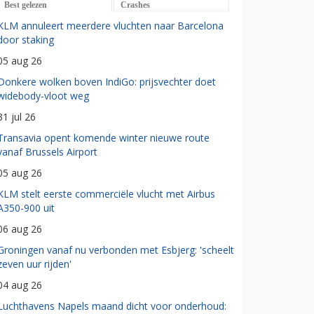
Best gelezen
Crashes
KLM annuleert meerdere vluchten naar Barcelona
door staking
05 aug 26
Donkere wolken boven IndiGo: prijsvechter doet
widebody-vloot weg
31 jul 26
Transavia opent komende winter nieuwe route
vanaf Brussels Airport
05 aug 26
KLM stelt eerste commerciële vlucht met Airbus
A350-900 uit
06 aug 26
Groningen vanaf nu verbonden met Esbjerg: 'scheelt
zeven uur rijden'
04 aug 26
Luchthavens Napels maand dicht voor onderhoud: