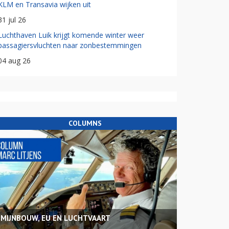
KLM en Transavia wijken uit
31 jul 26
Luchthaven Luik krijgt komende winter weer
passagiersvluchten naar zonbestemmingen
04 aug 26
COLUMNS
MIJNBOUW, EU EN LUCHTVAART