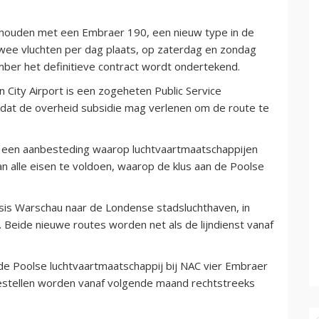
rhouden met een Embraer 190, een nieuw type in de
twee vluchten per dag plaats, op zaterdag en zondag
ber het definitieve contract wordt ondertekend.
 City Airport is een zogeheten Public Service
 dat de overheid subsidie mag verlenen om de route te
r een aanbesteding waarop luchtvaartmaatschappijen
an alle eisen te voldoen, waarop de klus aan de Poolse
sbasis Warschau naar de Londense stadsluchthaven, in
 Beide nieuwe routes worden net als de lijndienst vanaf
 de Poolse luchtvaartmaatschappij bij NAC vier Embraer
oestellen worden vanaf volgende maand rechtstreeks