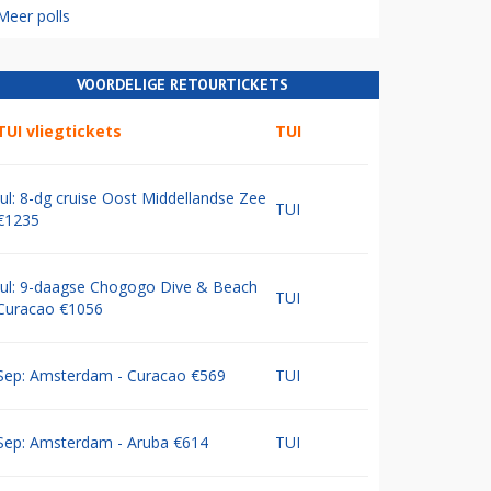
Meer polls
VOORDELIGE RETOURTICKETS
TUI vliegtickets
TUI
Jul: 8-dg cruise Oost Middellandse Zee
TUI
€1235
Jul: 9-daagse Chogogo Dive & Beach
TUI
Curacao €1056
Sep: Amsterdam - Curacao €569
TUI
Sep: Amsterdam - Aruba €614
TUI