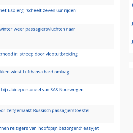
t Esbjerg: 'scheelt zeven uur rijden'
 winter weer passagiersvluchten naar
ernood in: streep door vlootuitbreiding
ukken winst Lufthansa hard omlaag
 bij cabinepersoneel van SAS Noorwegen
voor zelfgemaakt Russisch passagierstoestel
nen reizigers van ‘hoofdpijn bezorgend’ easyJet