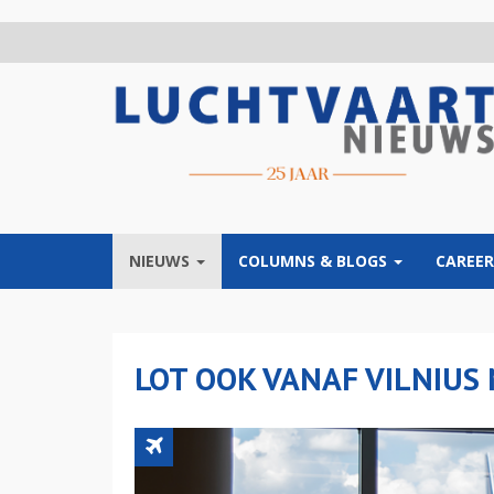
Overslaan
en
naar
de
inhoud
gaan
NIEUWS
COLUMNS & BLOGS
CAREER
LOT OOK VANAF VILNIUS