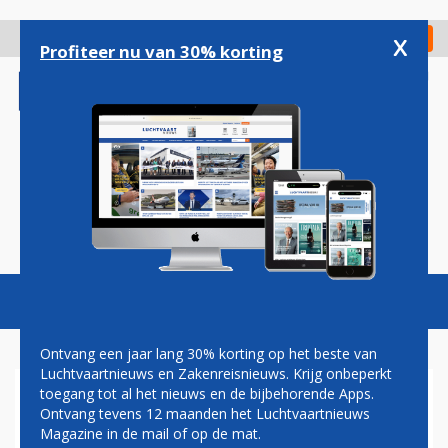
Overslaan
en
x
Digitaal Magazine
Registreer
Check in
naar
Profiteer nu van 30% korting
de
inhoud
gaan
Magazine
Podcasts
Vacatures
Toggl
naviga
Ontvang een jaar lang 30% korting op het beste van
Luchtvaartnieuws en Zakenreisnieuws. Krijg onbeperkt
toegang tot al het nieuws en de bijbehorende Apps.
NIEUWE VLIEGTUIGORDER
Ontvang tevens 12 maanden het Luchtvaartnieuws
UNITED VOOR BOEING 737
Magazine in de mail of op de mat.