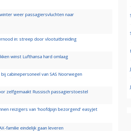
 winter weer passagiersvluchten naar
ernood in: streep door vlootuitbreiding
ukken winst Lufthansa hard omlaag
 bij cabinepersoneel van SAS Noorwegen
voor zelfgemaakt Russisch passagierstoestel
nen reizigers van ‘hoofdpijn bezorgend’ easyJet
X-familie eindelijk gaan leveren