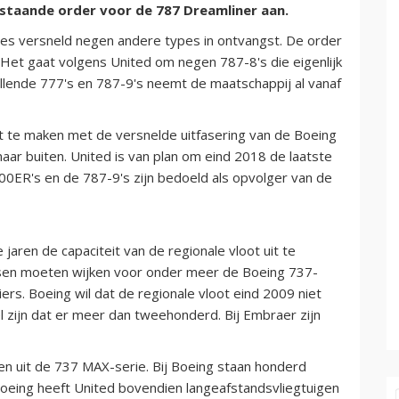
tstaande order voor de 787 Dreamliner aan.
ines versneld negen andere types in ontvangst. De order
. Het gaat volgens United om negen 787-8's die eigenlijk
lende 777's en 787-9's neemt de maatschappij al vanaf
 te maken met de versnelde uitfasering van de Boeing
aar buiten. United is van plan om eind 2018 de laatste
00ER's en de 787-9's zijn bedoeld als opvolger van de
aren de capaciteit van de regionale vloot uit te
aatsen moeten wijken voor onder meer de Boeing 737-
ers. Boeing wil dat de regionale vloot eind 2009 niet
l zijn dat er meer dan tweehonderd. Bij Embraer zijn
gen uit de 737 MAX-serie. Bij Boeing staan honderd
Boeing heeft United bovendien langeafstandsvliegtuigen