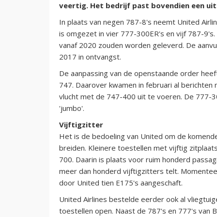
veertig. Het bedrijf past bovendien een ui
In plaats van negen 787-8's neemt United Airl
is omgezet in vier 777-300ER's en vijf 787-9's
vanaf 2020 zouden worden geleverd. De aanvul
2017 in ontvangst.
De aanpassing van de openstaande order heeft
747. Daarover kwamen in februari al berichten n
vlucht met de 747-400 uit te voeren. De 777-3
'jumbo'.
Vijftigzitter
Het is de bedoeling van United om de komende j
breiden. Kleinere toestellen met vijftig zitpl
700. Daarin is plaats voor ruim honderd passagi
meer dan honderd vijftigzitters telt. Momentee
door United tien E175's aangeschaft.
United Airlines bestelde eerder ook al vliegtui
toestellen open. Naast de 787's en 777's van 