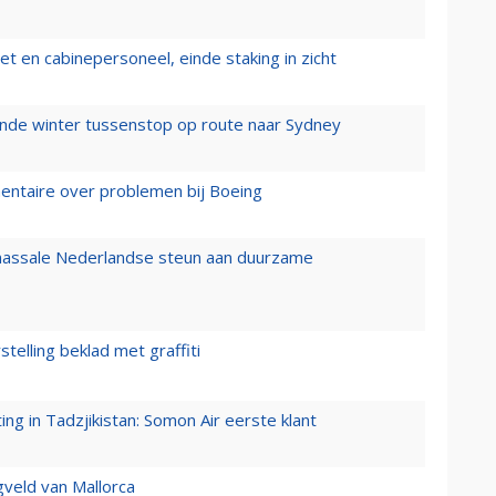
t en cabinepersoneel, einde staking in zicht
mende winter tussenstop op route naar Sydney
mentaire over problemen bij Boeing
 massale Nederlandse steun aan duurzame
stelling beklad met graffiti
g in Tadzjikistan: Somon Air eerste klant
gveld van Mallorca