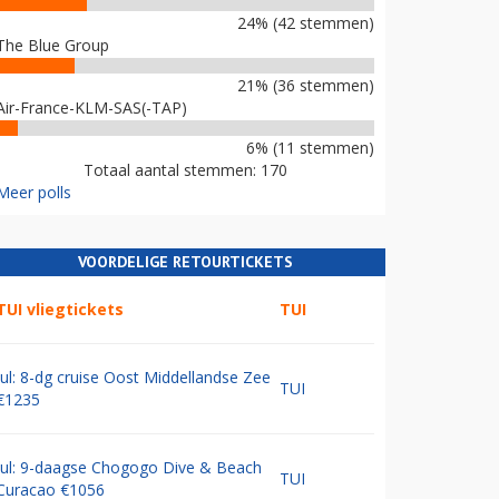
24% (42 stemmen)
The Blue Group
21% (36 stemmen)
Air-France-KLM-SAS(-TAP)
6% (11 stemmen)
Totaal aantal stemmen: 170
Meer polls
VOORDELIGE RETOURTICKETS
TUI vliegtickets
TUI
Jul: 8-dg cruise Oost Middellandse Zee
TUI
€1235
Jul: 9-daagse Chogogo Dive & Beach
TUI
Curacao €1056