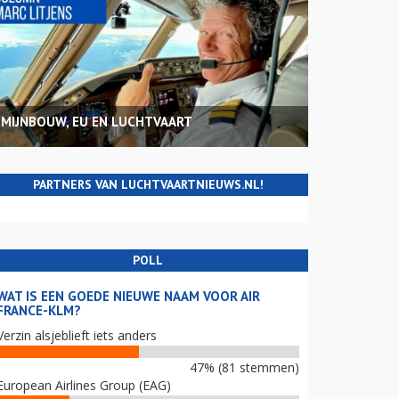
MIJNBOUW, EU EN LUCHTVAART
PARTNERS VAN LUCHTVAARTNIEUWS.NL!
POLL
WAT IS EEN GOEDE NIEUWE NAAM VOOR AIR
FRANCE-KLM?
Verzin alsjeblieft iets anders
47% (81 stemmen)
European Airlines Group (EAG)