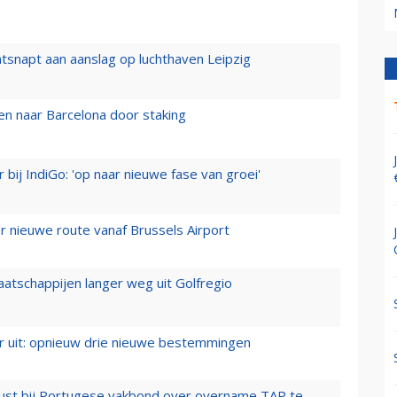
tsnapt aan aanslag op luchthaven Leipzig
n naar Barcelona door staking
 bij IndiGo: 'op naar nieuwe fase van groei'
 nieuwe route vanaf Brussels Airport
aatschappijen langer weg uit Golfregio
er uit: opnieuw drie nieuwe bestemmingen
rust bij Portugese vakbond over overname TAP te