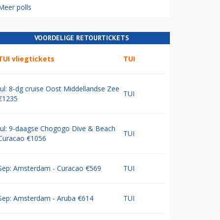
Meer polls
VOORDELIGE RETOURTICKETS
TUI vliegtickets
TUI
Jul: 8-dg cruise Oost Middellandse Zee
TUI
€1235
Jul: 9-daagse Chogogo Dive & Beach
TUI
Curacao €1056
Sep: Amsterdam - Curacao €569
TUI
Sep: Amsterdam - Aruba €614
TUI