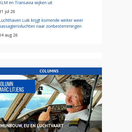
KLM en Transavia wijken uit
31 jul 26
Luchthaven Luik krijgt komende winter weer
passagiersvluchten naar zonbestemmingen
04 aug 26
COLUMNS
MIJNBOUW, EU EN LUCHTVAART