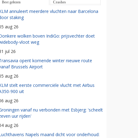
Best gelezen
Crashes
KLM annuleert meerdere vluchten naar Barcelona
door staking
05 aug 26
Donkere wolken boven IndiGo: prijsvechter doet
widebody-vloot weg
31 jul 26
Transavia opent komende winter nieuwe route
vanaf Brussels Airport
05 aug 26
KLM stelt eerste commerciële vlucht met Airbus
A350-900 uit
06 aug 26
Groningen vanaf nu verbonden met Esbjerg: 'scheelt
zeven uur rijden'
04 aug 26
Luchthavens Napels maand dicht voor onderhoud: